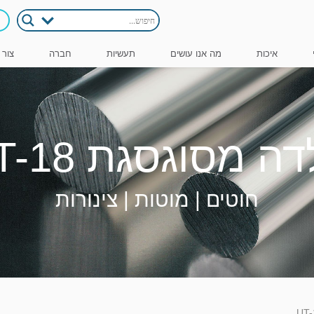
איכות
מה אנו עושים
תעשיות
חברה
צור 
ה מסוגסגת UT-18
חוטים | מוטות | צינורות