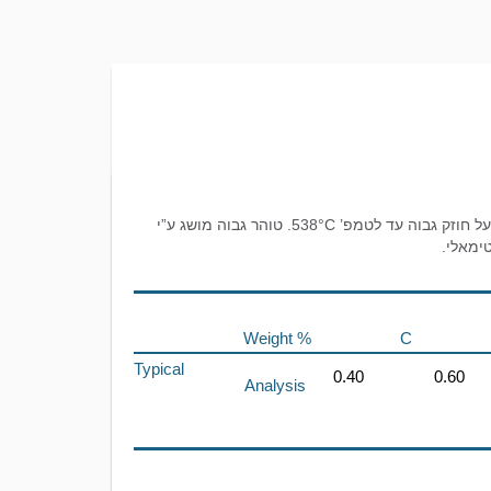
פלדה מסוגסגת UT-18 היא בעלת תכולת פחמן בינונית, נמוכת סגסוג עמידה בפני חום ושומרת על חוזק גבוה עד לטמפ’ 538°C. טוהר גבוה מושג ע”י
Weight %
C
Typical
0.40
0.60
Analysis