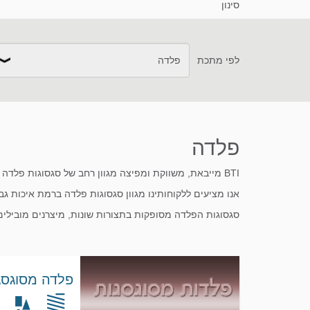
סינון
לפי מתכת
כל המתכות
אלומיניום
אלומיניום ברונזה
פלדה
טונגסטן
טיטניום
מגנזיום
BTI מייבאת, משווקת ומפיצה מגוון רחב של סגסוגות פלדה לתחומי תעשייה שונים המתאימים, בין היתר, לשימושים בתחום התעופתי והמסחרי.
אנו מציעים ללקוחותינו מגוון סגסוגות פלדה ברמת איכות ג
סגסוגות הפלדה מסופקות בתצורות שונות, מיצרנים מובילי
מתכות עמידות
מתכות רפרקטוריות
נחושת
פלדה מסוגסגת M
פלדה
פלדות אל-חלד
פלדות כלים