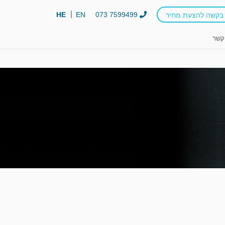
HE
EN
073 7599499
בקשה להצעת מחיר
קשר