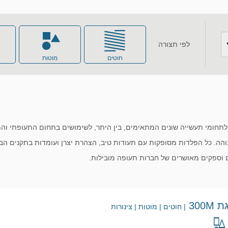
לפי תצורה
חוטים
מוטות
ברונזה
בריליום קופר
מולבידן
מתכות מיוחדות
בוהה. כל הפלדות מסופקות עם תעודות טיב, הצהרת יצרן ועומדות בתקנים הבי
ם וספקים מאושרים של חברות תעופה מובילות.
ניקל
פוספור ברונזה
300
| חוטים | מוטות | צינורות
פלדות פחמן
פליז