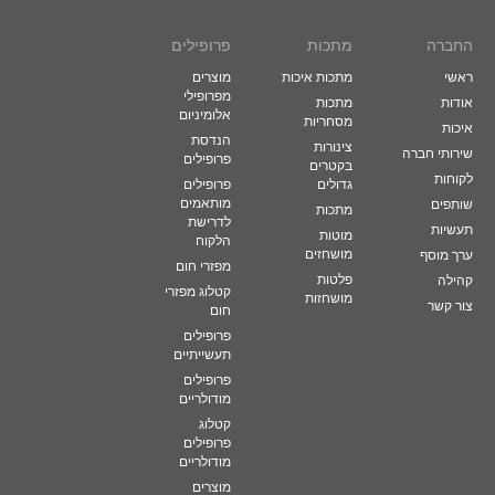
החברה
מתכות
פרופילים
ראשי
מתכות איכות
מוצרים
מפרופילי
אודות
מתכות
אלומיניום
מסחריות
איכות
הנדסת
צינורות
שירותי חברה
פרופילים
בקטרים
לקוחות
גדולים
פרופילים
מותאמים
שותפים
מתכות
לדרישת
תעשיות
מוטות
הלקוח
מושחזים
ערך מוסף
מפזרי חום
פלטות
קהילה
קטלוג מפזרי
מושחזות
צור קשר
חום
פרופילים
תעשייתיים
פרופילים
מודולריים
קטלוג
פרופילים
מודולריים
מוצרים