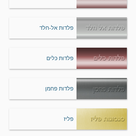
פלדות אל-חלד
פלדות כלים
פלדות פחמן
פליז