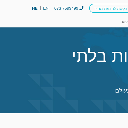
HE
EN
073 7599499
בקשה להצעת מחיר
קשר
ת בלתי
עולם