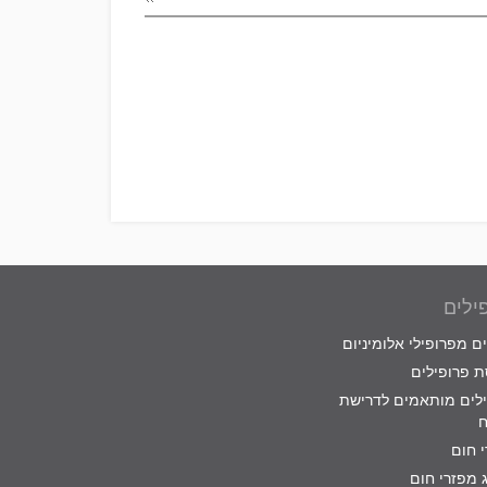
Please
leave
this
field
empty.
ילים
ם מפרופילי אלומיניום
 פרופילים
לים מותאמים לדרישת
ח
 חום
 מפזרי חום