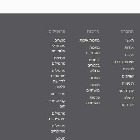
החברה
מתכות
פרופילים
ראשי
מתכות איכות
מוצרים
מפרופילי
אודות
מתכות
אלומיניום
מסחריות
איכות
הנדסת
צינורות
שירותי חברה
פרופילים
בקטרים
לקוחות
גדולים
פרופילים
מותאמים
שותפים
מתכות
לדרישת
תעשיות
מוטות
הלקוח
מושחזים
ערך מוסף
מפזרי חום
פלטות
קהילה
קטלוג מפזרי
מושחזות
צור קשר
חום
פרופילים
תעשייתיים
פרופילים
מודולריים
קטלוג