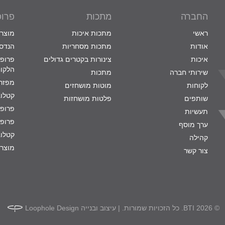
החברה
מתכות
פרופ
ראשי
מתכות איכות
מוצרי
אודות
מתכות מסחריות
הנדסת
איכות
צינורות בקטרים גדולים
פרופי
הלקו
שירותי חברה
מתכות
מפזרי
לקוחות
מוטות מושחזים
קטלוג
שותפים
פלטות מושחזות
פרופי
תעשיות
פרופי
ערך מוסף
קטלוג
קהילה
מוצרי
צור קשר
© 2026 BTI. כל הזכויות שמורות. | עיצוב ובנייה
Loophole Design