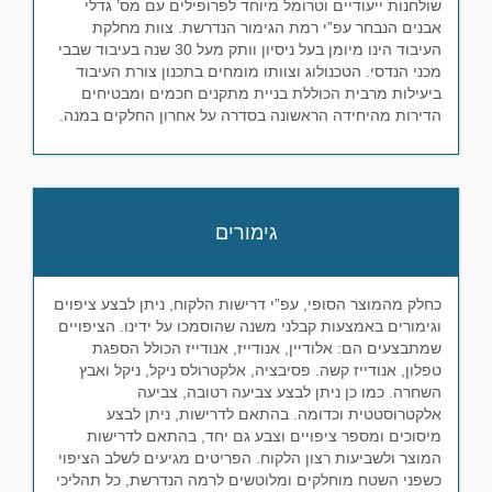
שולחנות ייעודיים וטרומל מיוחד לפרופילים עם מס’ גדלי
אבנים הנבחר עפ”י רמת הגימור הנדרשת. צוות מחלקת
העיבוד הינו מיומן בעל ניסיון וותק מעל 30 שנה בעיבוד שבבי
מכני הנדסי. הטכנולוג וצוותו מומחים בתכנון צורת העיבוד
ביעילות מרבית הכוללת בניית מתקנים חכמים ומבטיחים
הדירות מהיחידה הראשונה בסדרה על אחרון החלקים במנה.
גימורים
כחלק מהמוצר הסופי, עפ”י דרישות הלקוח, ניתן לבצע ציפוים
וגימורים באמצעות קבלני משנה שהוסמכו על ידינו. הציפויים
שמתבצעים הם: אלודיין, אנודייז, אנודייז הכולל הספגת
טפלון, אנודייז קשה. פסיבציה, אלקטרולס ניקל, ניקל ואבץ
השחרה. כמו כן ניתן לבצע צביעה רטובה, צביעה
אלקטרוסטטית וכדומה. בהתאם לדרישות, ניתן לבצע
מיסוכים ומספר ציפויים וצבע גם יחד, בהתאם לדרישות
המוצר ולשביעות רצון הלקוח. הפריטים מגיעים לשלב הציפוי
כשפני השטח מוחלקים ומלוטשים לרמה הנדרשת, כל תהליכי