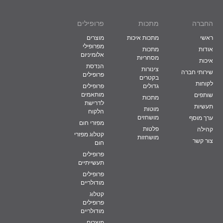
החברה
מתכות
פרופילים
ראשי
מתכות איכות
מוצרים
מפרופילי
אודות
מתכות
אלומיניום
מסחריות
איכות
הנדסת
צינורות
שירותי חברה
פרופילים
בקטרים
לקוחות
גדולים
פרופילים
מותאמים
שותפים
מתכות
לדרישת
תעשיות
מוטות
הלקוח
מושחזים
ערך מוסף
מפזרי חום
פלטות
קהילה
קטלוג מפזרי
מושחזות
צור קשר
חום
פרופילים
תעשייתיים
פרופילים
מודולריים
קטלוג
פרופילים
מודולריים
מוצרים