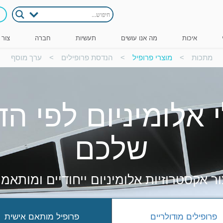
איכות
מה אנו עושים
תעשיות
חברה
צור 
מתכות
>
מוצרי פרופיל
>
הנדסת פרופילים
>
ערך מוסף
 אלומיניום לפי ה
שלכם
צור אקסטרוזיות אלומיניום ייחודיים ומותאמ
פרופילים מודולריים
פרופיל מותאם אישית