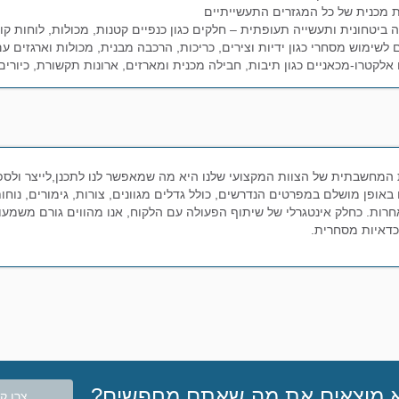
מכנית של כל המגזרים התעשייתיים
 ביטחונית ותעשייה תעופתית – חלקים כגון כנפיים קטנות, מכולות, לוחות קור
 לשימוש מסחרי כגון ידיות וצירים, כריכות, הרכבה מבנית, מכולות וארגזים עם
אלקטרו-מכאניים כגון תיבות, חבילה מכנית ומארזים, ארונות תקשורת, כיורים
המחשבתית של הצוות המקצועי שלנו היא מה שמאפשר לנו לתכנן,לייצר ולספ
באופן מושלם במפרטים הנדרשים, כולל גדלים מגוונים, צורות, גימורים, נוחות
חרות. כחלק אינטגרלי של שיתוף הפעולה עם הלקוח, אנו מהווים גורם משמעותי
דאיות מסחרית.
 מוצאים את מה שאתם מחפשים?
צרו ק