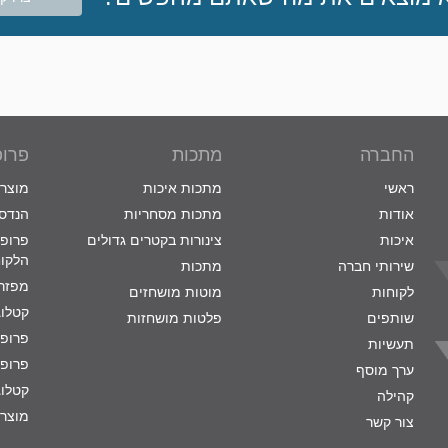
החברה
מתכות
פרופ
ראשי
מתכות איכות
מוצרי
אודות
מתכות מסחריות
הנדסת
איכות
צינורות בקטרים גדולים
פרופי
הלקו
שירותי חברה
מתכות
מפזרי
לקוחות
מוטות מושחזים
קטלוג
שותפים
פלטות מושחזות
פרופי
תעשיות
פרופי
ערך מוסף
קטלוג
קהילה
מוצרי
צור קשר