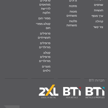
גדולים
פרופילים
מותאמים
שותפים
מתכות
לדרישת
תעשיות
מוטות
הלקוח
מושחזים
ערך מוסף
מפזרי חום
פלטות
קהילה
קטלוג מפזרי
מושחזות
צור קשר
חום
פרופילים
תעשייתיים
פרופילים
מודולריים
קטלוג
פרופילים
מודולריים
מוצרים
נילווים
חברות BTI