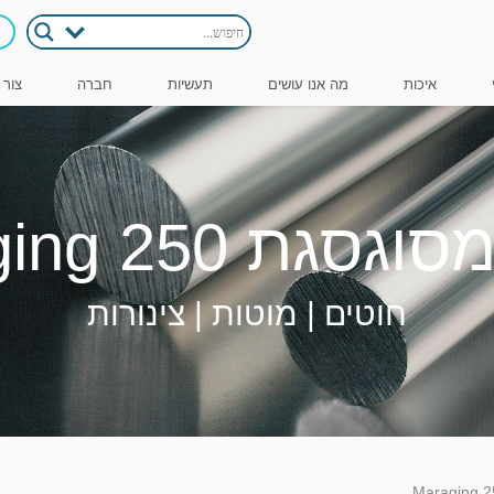
איכות
מה אנו עושים
תעשיות
חברה
צור 
גת Maraging 250
חוטים | מוטות | צינורות