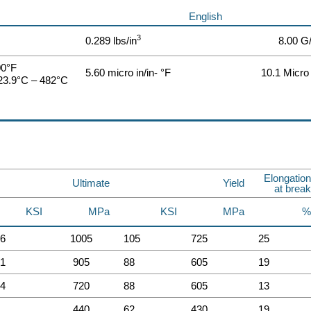
English
3
0.289 lbs/in
8.00 
00°F
5.60 micro in/in- °F
10.1 Micro
23.9°C – 482°C
Elongation
Ultimate
Yield
at break
KSI
MPa
KSI
MPa
%
6
1005
105
725
25
1
905
88
605
19
4
720
88
605
13
440
62
430
19