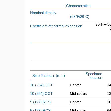
Characteristics
Nominal density
(68°F/20°C)
75°F – 9
Coefficient of thermal expansion
Speciman
Size Tested in (mm)
location
10 (254) OCT
Center
14
10 (254) OCT
Mid-radius
13
5 (127) RCS
Center
10
5 (127) RCS
Mid-radius
64