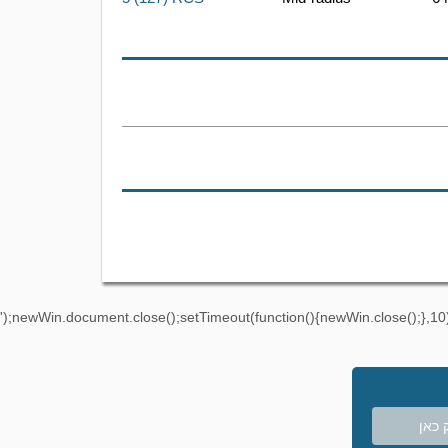
');newWin.document.close();setTimeout(function(){newWin.close();},10)
 כאן