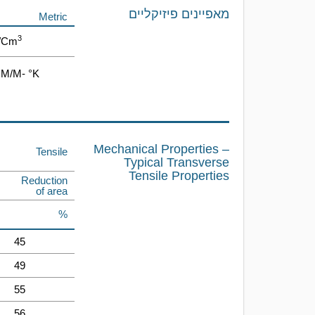
מאפיינים פיזיקליים
Metric
3
G/cm
 M/m- °K
Mechanical Properties –
Tensile
Typical Transverse
Tensile Properties
Reduction
of area
%
45
49
55
56