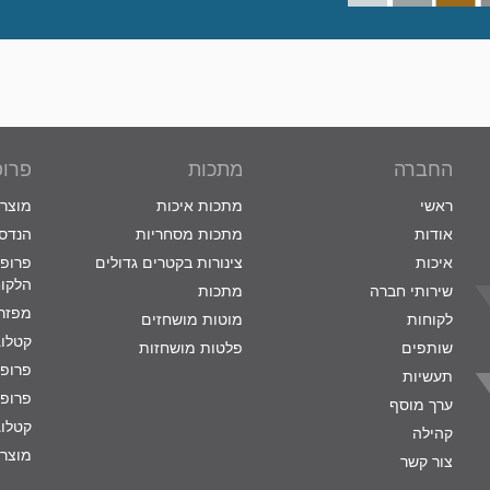
החברה
מתכות
פרופ
ראשי
מתכות איכות
מוצרי
אודות
מתכות מסחריות
הנדסת
איכות
צינורות בקטרים גדולים
פרופי
הלקו
שירותי חברה
מתכות
מפזרי
לקוחות
מוטות מושחזים
קטלוג
שותפים
פלטות מושחזות
פרופי
תעשיות
פרופי
ערך מוסף
קטלוג
קהילה
מוצרי
צור קשר