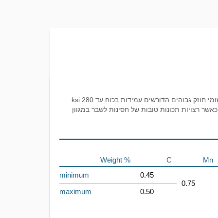
פלדה מסוגסגת D6AC בעלת תכולת פחמן בינונית וחוזק גבוה. הסגסוגת מיועדת בעיקר עבור יישומי חוזק גבוהים הדורשים עמידות בכוח עד 280 ksi.
יכות טובה. פלדה זו נבחרת כאשר רצויות תכונות טובות של חסינות לשבר במגוון
Weight %
C
Mn
minimum
0.45
0.75
maximum
0.50