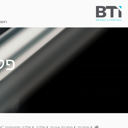
ראשי
פלד
Home
מתכות
מתכות איכות
פלדה
פלדה מסוגסגת D6AC