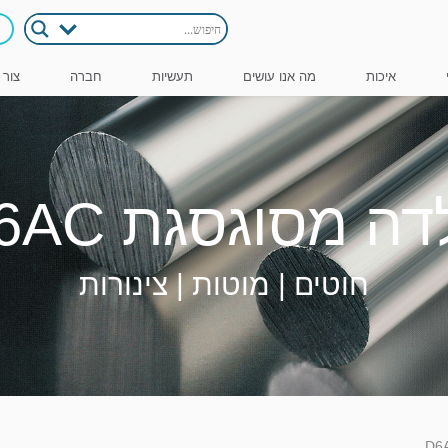
איכות
מה אנו עושים
תעשיות
חברה
צור 
ה מסוגסגת D6AC
חוטים | מוטות | צינורות