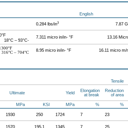
English
3
0.284 lbs/in
7.87 
0°F
7.311 micro in/in- °F
13.16 Micr
-18°C – 93°C
1300°F
8.95 micro in/in- °F
16.11 micro m/
316°C – 704°C
Tensile
Elongation
Reduction
Ultimate
Yield
at break
of area
MPa
KSI
MPa
%
%
1930
250
1724
7
23
1570
195.1
1345
7
25