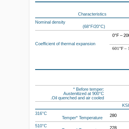
Characteristics
Nominal density
(68°F/20°C)
0°F – 20
Coefficient of thermal expansion
601°F – 
* Before temper:
Austenitized at 900°C
Oil quenched and air cooled.
KSI
316°C
280
Temper* Temperature
510°C
228