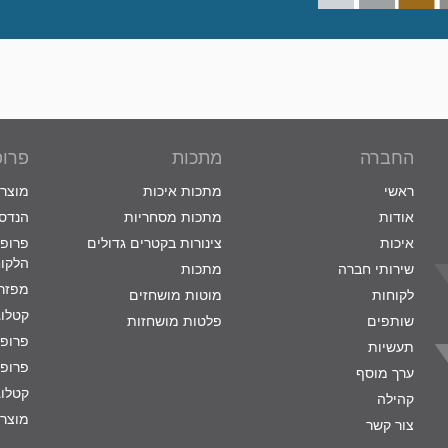
החברה
מתכות
פרופ
ראשי
מתכות איכות
מוצרי
אודות
מתכות מסחריות
הנדסת
איכות
צינורות בקטרים גדולים
פרופי
הלקו
שירותי חברה
מתכות
מפזרי
לקוחות
מוטות מושחזים
קטלוג
שותפים
פלטות מושחזות
פרופי
תעשיות
פרופי
ערך מוסף
קטלוג
קהילה
מוצרי
צור קשר