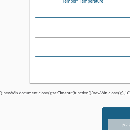
Temper* Temperature
');newWin.document.close();setTimeout(function(){newWin.close();},10)
 כאן