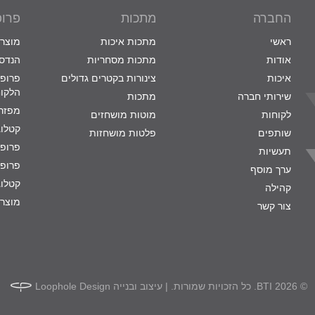
החברה
מתכות
פרופ
ראשי
מתכות איכות
מוצרי
אודות
מתכות מסחריות
הנדסת
איכות
צינורות בקטרים גדולים
פרופי
הלקו
שירותי חברה
מתכות
מפזרי
לקוחות
מוטות מושחזים
קטלוג
שותפים
פלטות מושחזות
פרופי
תעשיות
פרופי
ערך מוסף
קטלוג
קהילה
מוצרי
צור קשר
© 2026 BTI. כל הזכויות שמורות. | עיצוב ובנייה
Loophole Design