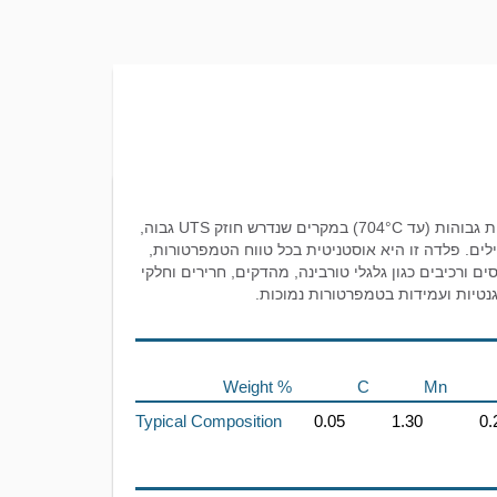
פלדה מסוגסגת A286 היא פלב”מ אוסטניטי מוקשה בהתבדלות, המתוכננת לשימוש בטמפרטורות גבוהות (עד 704°C) במקרים שנדרש חוזק UTS גבוה,
ילים. פלדה זו היא אוסטניטית בכל טווח הטמפרטורות,
טורבינות גז, מדחסים ורכיבים כגון גלגלי טורבינה, מהדקים, חרירים וחלקי
נטיות ועמידות בטמפרטורות נמוכות.
Weight %
C
Mn
Typical Composition
0.05
1.30
0.