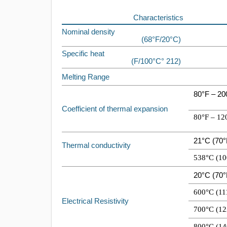
Characteristics
Nominal density
(68°F/20°C)
Specific heat
(212 °F/100°C)
Melting Range
80°F – 20
Coefficient of thermal expansion
80°F – 12
21°C (70°
Thermal conductivity
538°C (10
20°C (70°
600°C (11
Electrical Resistivity
700°C (12
800°C (14