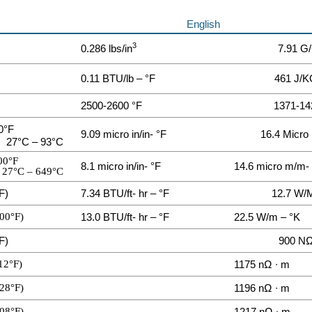
English
3
0.286 lbs/in
7.91 G
0.11 BTU/lb – °F
461 J/K
2500-2600 °F
1371-14
0°F
9.09 micro in/in- °F
16.4 Micro
27°C – 93°C
00°F
8.1 micro in/in- °F
14.6 micro m/m-
27°C – 649°C
F)
7.34 BTU/ft- hr – °F
12.7 W/
00°F)
13.0 BTU/ft- hr – °F
22.5 W/m – °K
F)
900 NΩ
12°F)
1175 nΩ ∙ m
28°F)
1196 nΩ ∙ m
08°F)
1217 nΩ ∙ m