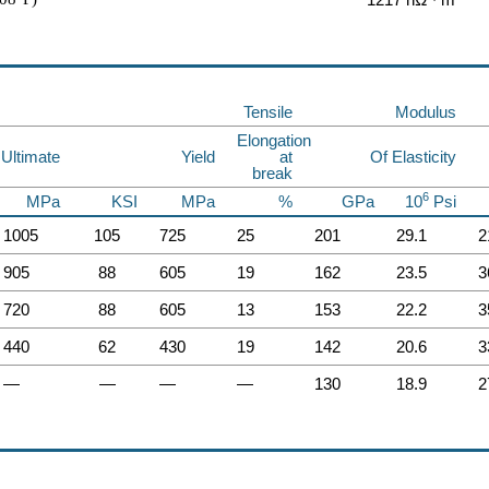
Tensile
Modulus
Elongation
Ultimate
Yield
at
Of Elasticity
break
6
MPa
KSI
MPa
%
GPa
10
Psi
1005
105
725
25
201
29.1
2
905
88
605
19
162
23.5
3
720
88
605
13
153
22.2
3
440
62
430
19
142
20.6
3
—
—
—
—
130
18.9
2