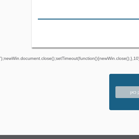
');newWin.document.close();setTimeout(function(){newWin.close();},10)
 כאן