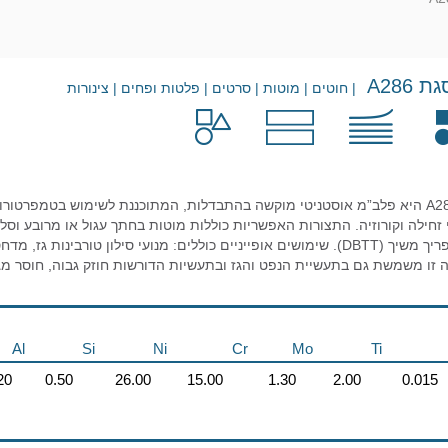
A286
| חוטים | מוטות | סרטים | פלטות ופחים | צינורות
זחילה וקורוזיה. התצורות האפשריות כוללות מוטות בחתך עגול או מרובע וסל
ולכן אין לה מעבר פריך משיך (DBTT). שימושים אופייניים כוללים: מנועי סילון 
ה זו משמשת גם בתעשיית הנפט והגז ובתעשיות הדורשות חוזק גבוה, חוסר מג
Al
Si
Ni
Cr
Mo
Ti
20
0.50
26.00
15.00
1.30
2.00
0.015