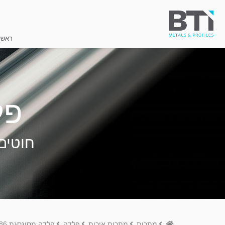
ראשי
פל
חוטים 
Home
מתכות
מתכות איכות
פלדה
פלדה מסוגסגת A286