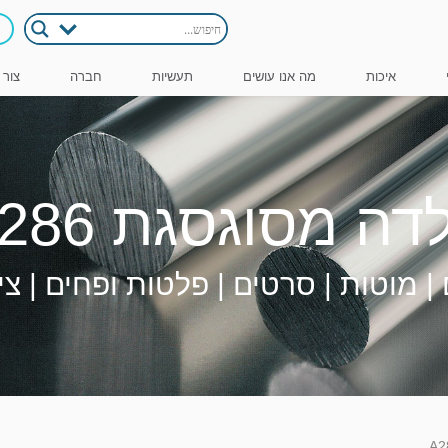
איכות
מה אנו עושים
תעשיות
חברה
צור 
דה מסוגסגת A286
| מוטות | סרטים | פלטות ופחים | צי