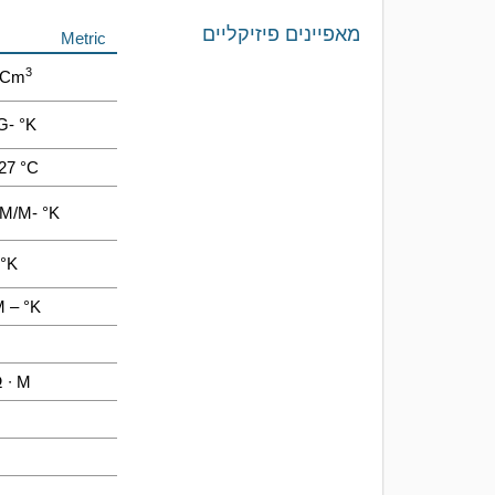
מאפיינים פיזיקליים
Metric
3
/cm
G- °K
27 °C
 M/m- °K
 °K
m – °K
 ∙ M