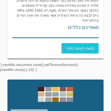
למנוע את מגע המימן בפני השטח ולמנוע פריכות מימנית.
פלדה זו מציגה עמידות נמוכה בפני קורוזיית מאמצים
(SCC) כאשר הטיפול התרמי מקנה לה 1500-1950 MPa.
ניתן לבצע בה טיפול ניטרציה אשר מאריך את אורך החיים
בהתעייפות.
מאפיינים כלליים
בקשה להצעת מחיר
');newWin.document.close();setTimeout(function()
{newWin.close();},10); }