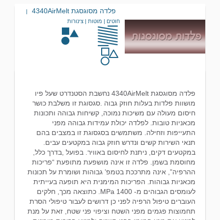
פלדה מסוגסגת 4340AirMelt
|
חוטים | מוטות | צינורות
פלדה מסוגסגת 4340AirMelt נחשבת הסטנדרט שעל פיו
מושוות פלדות בעלות חוזק גבוה .סגסוגת זו משלבת כושר
חיסום מעולה עם משיכות נמוכה, קשיחות גבוהה ותכונות
מכאניות טובות. לפלדה יכולת עמידות גבוהה מפני
התעייפות וזחילה. משתמשים בסגסוגת זו במצבים בהם
תנאי השירות קשים ונדרש חוזק גבוה במקטעים עבים.
במקטעים דקים, ניתנת לחיסום באוויר. בפועל ,בדרך כלל,
מחוסמת בשמן. פלדה זו אינה מושפעת מתופעת “פריכות
ההרפיה”, אינה מתרככת בטמפ’ גבוהות ושומרת על תכונות
מכאניות גבוהות. הפריכות המימנית היא תופעה בעייתית
לעומסים הגבוהים מ- 1400 MPa. כתוצאה מכך, חלקים
העוברים טיפול הרפיה לפני כן דרושים לעבור טיפולי הסרת
תחמוצות פגמים מפני השטח וציפוי פני שטח, זאת על מנת