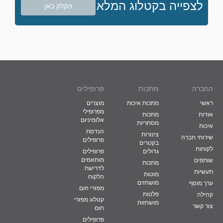
לצפייה בקטלוג המלא
הקלק כאן
החברה
מתכות
פרופילים
ראשי
מתכות איכות
מוצרים
מפרופילי
אודות
מתכות
אלומיניום
מסחריות
איכות
הנדסת
צינורות
שירותי חברה
פרופילים
בקטרים
לקוחות
גדולים
פרופילים
מותאמים
שותפים
מתכות
לדרישת
תעשיות
מוטות
הלקוח
מושחזים
ערך מוסף
מפזרי חום
פלטות
קהילה
קטלוג מפזרי
מושחזות
צור קשר
חום
פרופילים