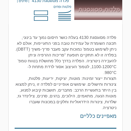
פלדה מסוגסגת 4130
| סרטים |
פלטות ופחים
פלדה מסוגסגת 4130 בעלת כושר חיסום נמוך עד בינוני,
תכונה השומרת על עמידות טובה בפני התעייפות, אולם לא
ניתן לשימוש בטמפ’ נמוכות עקב מעבר פריך-משיך (DBTT).
בפלדה זו לא תתקיים תופעת “פריכות ההרפיה וניתן
להעבירה ניטרציה. הפלדה בדרך כלל מחושלת בטווח טמפ’
1100-1200°C, לטמפ’ העיצוב אסור לרדת מתחת ל-
980°C.
תצורות ייצור זמינות: מוטות, יציקות, יריעות, פלטות,
צינורות וחישולים. שימושים אופייניים לפלדה זו ,ניתן למצוא
בין היתר בתעשיית הרכב: מחברים, תושבות קיבוע למנוע,
מוטות הנעה, מתאמים, הילוכים, ברגים, סרנים, צילינדר גז,
שלדות, צינורות הידראוליות וחלקים במכונות שעברו
ניטרציה.
מאפיינים כלליים