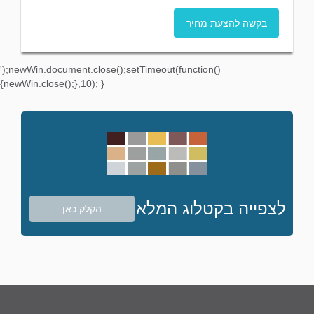
בקשה להצעת מחיר
');newWin.document.close();setTimeout(function()
{newWin.close();},10); }
לצפייה בקטלוג המלא
הקלק כאן