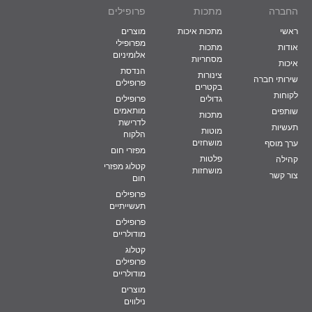
החברה
מתכות
פרופילים
ראשי
מתכות איכות
מוצרים
מפרופילי
אודות
מתכות
אלומיניום
מסחריות
איכות
הנדסת
צינורות
שירותי חברה
פרופילים
בקטרים
לקוחות
גדולים
פרופילים
מותאמים
שותפים
מתכות
לדרישת
תעשיות
מוטות
הלקוח
מושחזים
ערך מוסף
מפזרי חום
פלטות
קהילה
קטלוג מפזרי
מושחזות
צור קשר
חום
פרופילים
תעשייתיים
פרופילים
מודולריים
קטלוג
פרופילים
מודולריים
מוצרים
נילווים