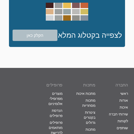
לצפייה בקטלוג המלא
הקלק כאן
החברה
מתכות
פרופילים
ראשי
מתכות איכות
מוצרים
מפרופילי
אודות
מתכות
אלומיניום
מסחריות
איכות
הנדסת
צינורות
שירותי חברה
פרופילים
בקטרים
לקוחות
גדולים
פרופילים
מותאמים
שותפים
מתכות
לדרישת