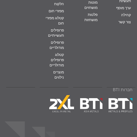
תעשיות
מוטות
הלקוח
מושחזים
ערך מוסף
מפזרי חום
פלטות
קהילה
קטלוג מפזרי
מושחזות
צור קשר
חום
פרופילים
תעשייתיים
פרופילים
מודולריים
קטלוג
פרופילים
מודולריים
מוצרים
נילווים
חברות BTI