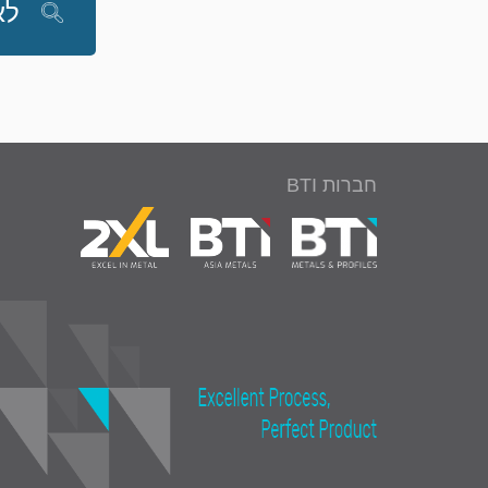
לא
חברות BTI