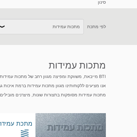
סינון
לפי מתכת
כל המתכות
אלומיניום
אלומיניום ברונזה
מתכות עמידות
טונגסטן
טיטניום
מגנזיום
BTI מייבאת, משווקת ומפיצה מגוון רחב של מתכות עמידות לתחומי תעשייה שונים המתאימים, בין היתר, לשימושים בתחום התעופתי והמסחרי.
אנו מציעים ללקוחותינו מגוון מתכות עמידות ברמת איכות ג
מתכות עמידות מסופקות בתצורות שונות, מיצרנים מובילים
מתכות עמידות
מתכות רפרקטוריות
נחושת
מתכת עמידה loy 42
פלדה
פלדות אל-חלד
פלדות כלים