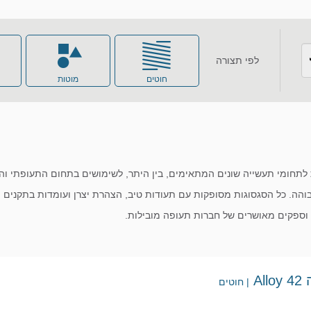
לפי תצורה
חוטים
מוטות
ברונזה
בריליום קופר
מולבידן
מתכות מיוחדות
בוהה. כל הסגסוגות מסופקות עם תעודות טיב, הצהרת יצרן ועומדות בתקנים ה
 וספקים מאושרים של חברות תעופה מובילות.
ניקל
פוספור ברונזה
Al
| חוטים
פלדות פחמן
פליז