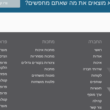
 מוצאים את מה שאתם מחפשים?
צרו ק
החברה
מתכות
פרופ
ראשי
מתכות איכות
מוצרי
אודות
מתכות מסחריות
הנדסת
איכות
צינורות בקטרים גדולים
פרופי
הלקו
שירותי חברה
מתכות
מפזרי
לקוחות
מוטות מושחזים
קטלוג
שותפים
פלטות מושחזות
פרופי
תעשיות
פרופי
ערך מוסף
קטלוג
קהילה
מוצרי
צור קשר