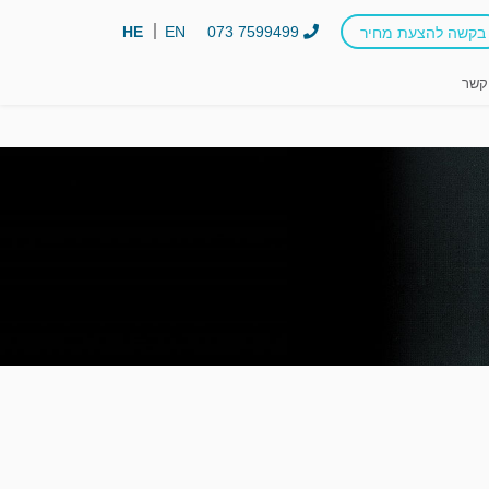
HE
EN
073 7599499
בקשה להצעת מחיר
קשר