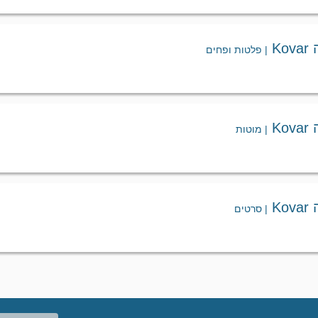
K
| פלטות ופחים
K
| מוטות
K
| סרטים