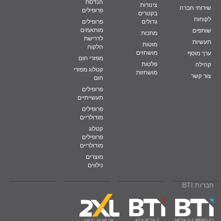
הנדסת
צינורות
שירותי חברה
פרופילים
בקטרים
לקוחות
גדולים
פרופילים
מותאמים
שותפים
מתכות
לדרישת
תעשיות
מוטות
הלקוח
מושחזים
ערך מוסף
מפזרי חום
פלטות
קהילה
קטלוג מפזרי
מושחזות
צור קשר
חום
פרופילים
תעשייתיים
פרופילים
מודולריים
קטלוג
פרופילים
מודולריים
מוצרים
נילווים
חברות BTI