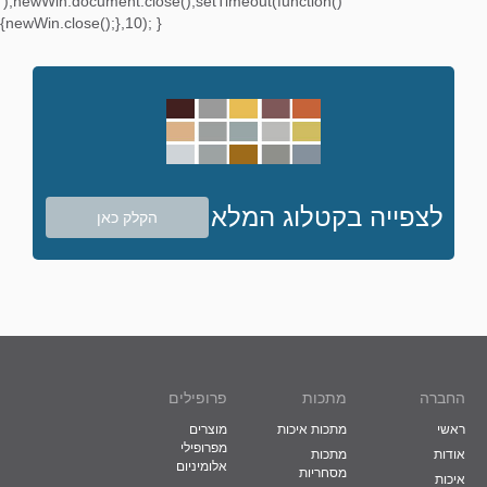
');newWin.document.close();setTimeout(function()
{newWin.close();},10); }
לצפייה בקטלוג המלא
הקלק כאן
החברה
מתכות
פרופילים
ראשי
מתכות איכות
מוצרים
מפרופילי
אודות
מתכות
אלומיניום
מסחריות
איכות