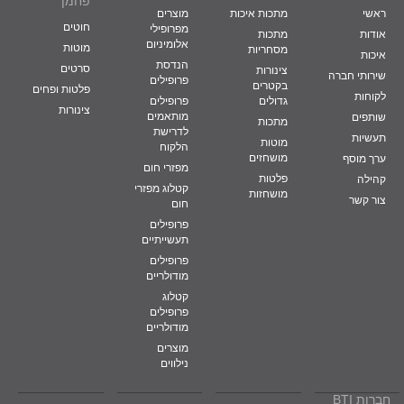
פחמן
ראשי
מתכות איכות
מוצרים
חוטים
מפרופילי
אודות
מתכות
אלומיניום
מוטות
מסחריות
איכות
הנדסת
סרטים
צינורות
שירותי חברה
פרופילים
בקטרים
פלטות ופחים
לקוחות
גדולים
פרופילים
צינורות
מותאמים
שותפים
מתכות
לדרישת
תעשיות
מוטות
הלקוח
מושחזים
ערך מוסף
מפזרי חום
פלטות
קהילה
קטלוג מפזרי
מושחזות
צור קשר
חום
פרופילים
תעשייתיים
פרופילים
מודולריים
קטלוג
פרופילים
מודולריים
מוצרים
נילווים
חברות BTI