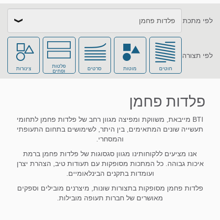
לפי מתכת
כל המתכות
אלומיניום
לפי תצורה
פלטות
חוטים
מוטות
סרטים
צינורות
ופחים
אלומיניום ברונזה
ברונזה
פלדות פחמן
BTI מייבאת, משווקת ומפיצה מגוון רחב של פלדות פחמן לתחומי
תעשייה שונים המתאימים, בין היתר, לשימושים בתחום התעופתי
בריליום קופר
טונגסטן
והמסחרי.
אנו מציעים ללקוחותינו מגוון סגסוגות של פלדות פחמן ברמת
איכות גבוהה. כל המתכות מסופקות עם תעודות טיב, הצהרת יצרן
ועומדות בתקנים הבינלאומיים.
טיטניום
מגנזיום
פלדות פחמן מסופקות בתצורות שונות, מיצרנים מובילים וספקים
מאושרים של חברות תעופה מובילות.
מולבידן
מתכות מיוחדות