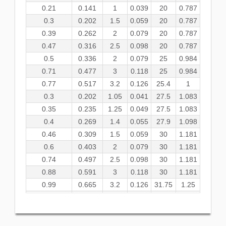
0.21
0.141
1
0.039
20
0.787
0.3
0.202
1.5
0.059
20
0.787
0.39
0.262
2
0.079
20
0.787
0.47
0.316
2.5
0.098
20
0.787
0.5
0.336
2
0.079
25
0.984
0.71
0.477
3
0.118
25
0.984
0.77
0.517
3.2
0.126
25.4
1
0.3
0.202
1.05
0.041
27.5
1.083
0.35
0.235
1.25
0.049
27.5
1.083
0.4
0.269
1.4
0.055
27.9
1.098
0.46
0.309
1.5
0.059
30
1.181
0.6
0.403
2
0.079
30
1.181
0.74
0.497
2.5
0.098
30
1.181
0.88
0.591
3
0.118
30
1.181
0.99
0.665
3.2
0.126
31.75
1.25
1.04
0.699
3
0.118
35
1.378
1.22
0.82
3.2
0.126
38.1
1.5
0.54
0.363
1.3
0.051
40
1.575