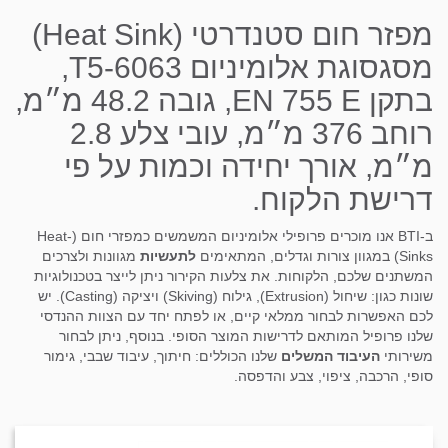
מפזר חום סטנדרטי (Heat Sink)
מסגסוגת אלומיניום T5-6063,
בתקן EN 755 E, גובה 48.2 מ״מ,
רוחב 376 מ״מ, עובי צלע 2.8
מ״מ, אורך יחידה וכמות על פי
דרישת הלקוח.
ב-BTI אנו מוכרים פרופילי אלומיניום המשמשים כמפזרי חום (Heat-
Sinks) במגוון צורות וגדלים, המתאימים
לתעשיות
מגוונות ולצרכים
המשתנים שלכם, הלקוחות. את צלעות הקירור ניתן לייצר בטכנולוגיות
שונות כגון: שיחול (Extrusion), גילוח (Skiving) ויציקה (Casting). יש
לכם האפשרות לבחור ממלאי קיים, או לפתח יחד עם הצוות ההנדסי
שלנו פרופיל המותאם לדרישות המוצר הסופי. בנוסף, ניתן לבחור
משירותי
העיבוד המשלים
שלנו הכוללים: חיתוך, עיבוד שבבי, גימור
סופי, הרכבה, ציפוי, צבע והדפסה.