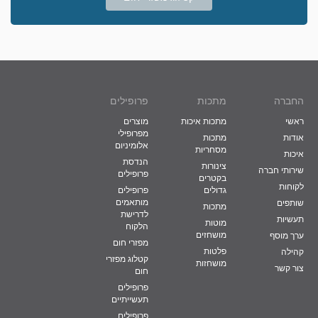
החברה
מתכות
פרופילים
ראשי
מתכות איכות
מוצרים
מפרופילי
אודות
מתכות
אלומיניום
מסחריות
איכות
הנדסת
צינורות
שירותי חברה
פרופילים
בקטרים
לקוחות
גדולים
פרופילים
מותאמים
שותפים
מתכות
לדרישת
תעשיות
מוטות
הלקוח
מושחזים
ערך מוסף
מפזרי חום
פלטות
קהילה
קטלוג מפזרי
מושחזות
צור קשר
חום
פרופילים
תעשייתיים
פרופילים