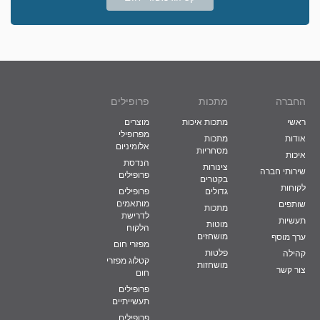
החברה
מתכות
פרופילים
ראשי
מתכות איכות
מוצרים
מפרופילי
אודות
מתכות
אלומיניום
מסחריות
איכות
הנדסת
צינורות
שירותי חברה
פרופילים
בקטרים
לקוחות
גדולים
פרופילים
מותאמים
שותפים
מתכות
לדרישת
תעשיות
מוטות
הלקוח
מושחזים
ערך מוסף
מפזרי חום
פלטות
קהילה
קטלוג מפזרי
מושחזות
צור קשר
חום
פרופילים
תעשייתיים
פרופילים