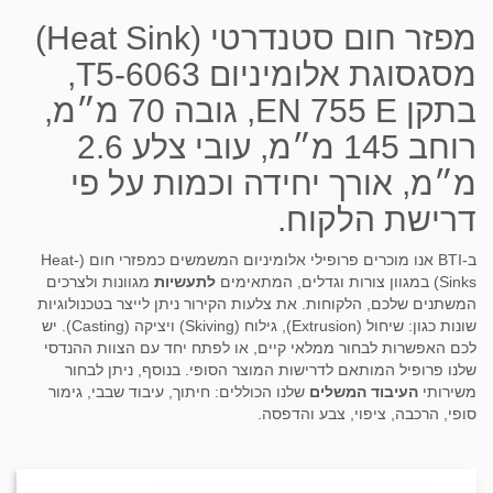
מפזר חום סטנדרטי (Heat Sink)
מסגסוגת אלומיניום T5-6063,
בתקן EN 755 E, גובה 70 מ״מ,
רוחב 145 מ״מ, עובי צלע 2.6
מ״מ, אורך יחידה וכמות על פי
דרישת הלקוח.
ב-BTI אנו מוכרים פרופילי אלומיניום המשמשים כמפזרי חום (Heat-
Sinks) במגוון צורות וגדלים, המתאימים
לתעשיות
מגוונות ולצרכים
המשתנים שלכם, הלקוחות. את צלעות הקירור ניתן לייצר בטכנולוגיות
שונות כגון: שיחול (Extrusion), גילוח (Skiving) ויציקה (Casting). יש
לכם האפשרות לבחור ממלאי קיים, או לפתח יחד עם הצוות ההנדסי
שלנו פרופיל המותאם לדרישות המוצר הסופי. בנוסף, ניתן לבחור
משירותי
העיבוד המשלים
שלנו הכוללים: חיתוך, עיבוד שבבי, גימור
סופי, הרכבה, ציפוי, צבע והדפסה.