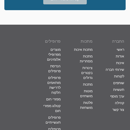
החברה
מתכות
פרופילים
ראשי
מתכות איכות
מוצרים
מפרופילי
אודות
מתכות
אלומיניום
מסחריות
איכות
הנדסת
צינורות
שירותי חברה
פרופילים
בקטרים
לקוחות
גדולים
פרופילים
מותאמים
שותפים
מתכות
לדרישת
תעשיות
מוטות
הלקוח
מושחזים
ערך מוסף
מפזרי חום
פלטות
קהילה
קטלוג מפזרי
מושחזות
צור קשר
חום
פרופילים
תעשייתיים
פרופילים