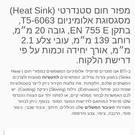
מפזר חום סטנדרטי (Heat Sink)
מסגסוגת אלומיניום T5-6063,
בתקן EN 755 E, גובה 20 מ״מ,
רוחב 139 מ״מ, עובי צלע 2.1
מ״מ, אורך יחידה וכמות על פי
דרישת הלקוח.
ב-BTI אנו מוכרים פרופילי אלומיניום המשמשים כמפזרי חום (Heat-
Sinks) במגוון צורות וגדלים, המתאימים
לתעשיות
מגוונות ולצרכים
המשתנים שלכם, הלקוחות. את צלעות הקירור ניתן לייצר בטכנולוגיות
שונות כגון: שיחול (Extrusion), גילוח (Skiving) ויציקה (Casting). יש
לכם האפשרות לבחור ממלאי קיים, או לפתח יחד עם הצוות ההנדסי
שלנו פרופיל המותאם לדרישות המוצר הסופי. בנוסף, ניתן לבחור
משירותי
העיבוד המשלים
שלנו הכוללים: חיתוך, עיבוד שבבי, גימור
סופי, הרכבה, ציפוי, צבע והדפסה.