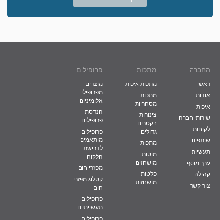
החברה
מתכות
פרופילים
ראשי
מתכות איכות
מוצרים
מפרופילי
אודות
מתכות
אלומיניום
מסחריות
איכות
הנדסת
צינורות
שירותי חברה
פרופילים
בקטרים
לקוחות
גדולים
פרופילים
מותאמים
שותפים
מתכות
לדרישת
תעשיות
מוטות
הלקוח
מושחזים
ערך מוסף
מפזרי חום
פלטות
קהילה
קטלוג מפזרי
מושחזות
צור קשר
חום
פרופילים
תעשייתיים
פרופילים