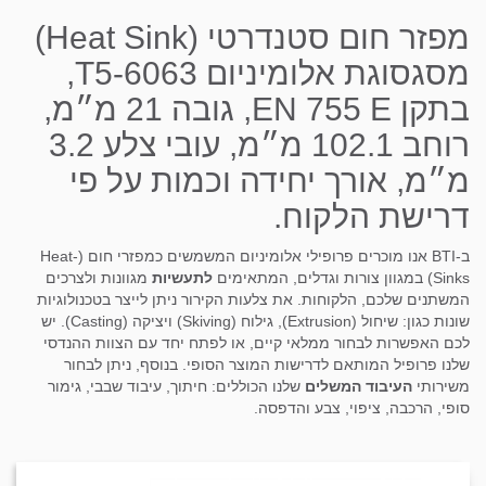
מפזר חום סטנדרטי (Heat Sink)
מסגסוגת אלומיניום T5-6063,
בתקן EN 755 E, גובה 21 מ״מ,
רוחב 102.1 מ״מ, עובי צלע 3.2
מ״מ, אורך יחידה וכמות על פי
דרישת הלקוח.
ב-BTI אנו מוכרים פרופילי אלומיניום המשמשים כמפזרי חום (Heat-
Sinks) במגוון צורות וגדלים, המתאימים
לתעשיות
מגוונות ולצרכים
המשתנים שלכם, הלקוחות. את צלעות הקירור ניתן לייצר בטכנולוגיות
שונות כגון: שיחול (Extrusion), גילוח (Skiving) ויציקה (Casting). יש
לכם האפשרות לבחור ממלאי קיים, או לפתח יחד עם הצוות ההנדסי
שלנו פרופיל המותאם לדרישות המוצר הסופי. בנוסף, ניתן לבחור
משירותי
העיבוד המשלים
שלנו הכוללים: חיתוך, עיבוד שבבי, גימור
סופי, הרכבה, ציפוי, צבע והדפסה.