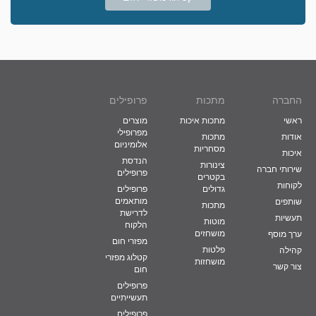
החברה
מתכות
פרופילים
ראשי
מתכות איכות
מוצרים
מפרופילי
אודות
מתכות
אלומיניום
מסחריות
איכות
הנדסת
צינורות
שירותי חברה
פרופילים
בקטרים
לקוחות
גדולים
פרופילים
מותאמים
שותפים
מתכות
לדרישת
תעשיות
מוטות
הלקוח
מושחזים
ערך מוסף
מפזרי חום
פלטות
קהילה
קטלוג מפזרי
מושחזות
צור קשר
חום
פרופילים
תעשייתיים
פרופילים