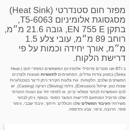
מפזר חום סטנדרטי (Heat Sink)
מסגסוגת אלומיניום T5-6063,
בתקן EN 755 E, גובה 21.6 מ״מ,
רוחב 89 מ״מ, עובי צלע 1.5
מ״מ, אורך יחידה וכמות על פי
דרישת הלקוח.
ב-BTI אנו מוכרים פרופילי אלומיניום המשמשים כמפזרי חום (Heat-
Sinks) במגוון צורות וגדלים, המתאימים
לתעשיות
מגוונות ולצרכים
המשתנים שלכם, הלקוחות. את צלעות הקירור ניתן לייצר בטכנולוגיות
שונות כגון: שיחול (Extrusion), גילוח (Skiving) ויציקה (Casting). יש
לכם האפשרות לבחור ממלאי קיים, או לפתח יחד עם הצוות ההנדסי
שלנו פרופיל המותאם לדרישות המוצר הסופי. בנוסף, ניתן לבחור
משירותי
העיבוד המשלים
שלנו הכוללים: חיתוך, עיבוד שבבי, גימור
סופי, הרכבה, ציפוי, צבע והדפסה.