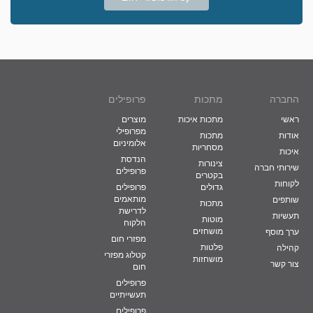
החברה
מתכות
פרופילים
ראשי
מתכות איכות
מוצרים
מפרופילי
אודות
מתכות
אלומיניום
מסחריות
איכות
הנדסת
צינורות
שירותי חברה
פרופילים
בקטרים
לקוחות
גדולים
פרופילים
מותאמים
שותפים
מתכות
לדרישת
תעשיות
מוטות
הלקוח
מושחזים
ערך מוסף
מפזרי חום
פלטות
קהילה
קטלוג מפזרי
מושחזות
צור קשר
חום
פרופילים
תעשייתיים
פרופילים