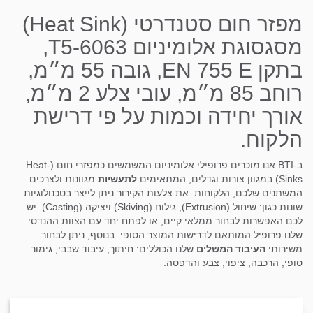
מפזר חום סטנדרטי (Heat Sink)
מסגסוגת אלומיניום T5-6063,
בתקן EN 755 E, גובה 55 מ״מ,
רוחב 85 מ״מ, עובי צלע 2 מ״מ,
אורך יחידה וכמות על פי דרישת
הלקוח.
ב-BTI אנו מוכרים פרופילי אלומיניום המשמשים כמפזרי חום (Heat-
Sinks) במגוון צורות וגדלים, המתאימים
לתעשיות
מגוונות ולצרכים
המשתנים שלכם, הלקוחות. את צלעות הקירור ניתן לייצר בטכנולוגיות
שונות כגון: שיחול (Extrusion), גילוח (Skiving) ויציקה (Casting). יש
לכם האפשרות לבחור ממלאי קיים, או לפתח יחד עם הצוות ההנדסי
שלנו פרופיל המותאם לדרישות המוצר הסופי. בנוסף, ניתן לבחור
משירותי
העיבוד המשלים
שלנו הכוללים: חיתוך, עיבוד שבבי, גימור
סופי, הרכבה, ציפוי, צבע והדפסה.