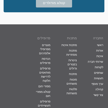
קטלוג מודולרים
החברה
מתכות
פרופילים
ראשי
מתכות איכות
מוצרים
מפרופילי
אודות
מתכות
אלומיניום
מסחריות
איכות
הנדסת
צינורות
שירותי חברה
פרופילים
בקטרים
לקוחות
גדולים
פרופילים
מותאמים
שותפים
מתכות
לדרישת
תעשיות
מוטות
הלקוח
מושחזים
ערך מוסף
מפזרי חום
פלטות
קהילה
קטלוג מפזרי
מושחזות
צור קשר
חום
פרופילים
תעשייתיים