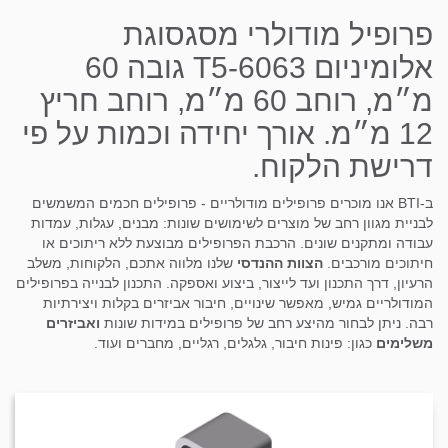
פרופיל מודולרי מסגסוגת
אלומיניום T5-6063 גובה 60
מ״מ, רוחב 60 מ״מ, רוחב חריץ
12 מ״מ. אורך יחידה וכמות על פי
דרישת הלקוח.
ב-BTI אנו מוכרים פרופילים מודולריים - פרופילים חכמים המשמשים
לבניית מגוון רחב של מוצרים לשימושים שונות: מבנים, עגלות, עמדות
עבודה ומתקנים שונים. הרכבת הפרופילים מבוצעת ללא ריתוכים או
חיתוכים מורכבים.
הצוות ההנדסי
שלנו מלווה אתכם, הלקוחות, משלב
הרעיון, דרך התכנון ועד לייצור, ביצוע ואספקה. התכנון לבנייה בפרופילים
המודולריים גמיש, מאפשר שינויים, חיבור אביזרים בקלות ויצירתיות
רבה. ניתן לבחור מהיצע רחב של פרופילים במידות שונות
ואביזרים
משלימים
כגון: פינות חיבור, גלגלים, רגליים, מחברים ועוד.