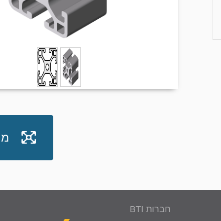
מח
חברות BTI