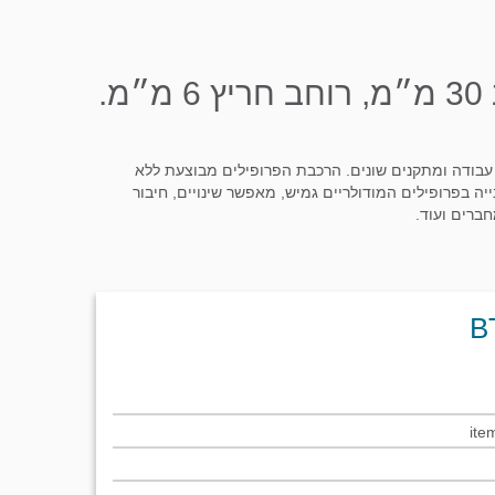
פרופיל מודולרי מסגסוגת אלומיניום T5-6063 גובה 30 מ״מ, רוחב 30 מ״מ, רוחב חריץ 6 מ״מ.
ות עבודה ומתקנים שונים. הרכבת הפרופילים מבוצעת ללא
ייה בפרופילים המודולריים גמיש, מאפשר שינויים, חיבור
חברים ועוד.
ite