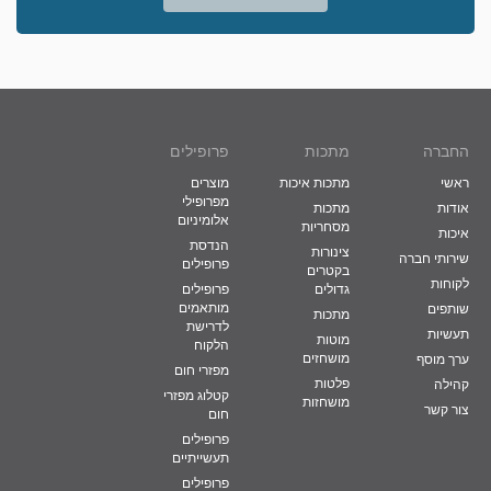
החברה
מתכות
פרופילים
ראשי
מתכות איכות
מוצרים
מפרופילי
אודות
מתכות
אלומיניום
מסחריות
איכות
הנדסת
צינורות
שירותי חברה
פרופילים
בקטרים
לקוחות
גדולים
פרופילים
מותאמים
שותפים
מתכות
לדרישת
תעשיות
מוטות
הלקוח
מושחזים
ערך מוסף
מפזרי חום
פלטות
קהילה
קטלוג מפזרי
מושחזות
צור קשר
חום
פרופילים
תעשייתיים
פרופילים