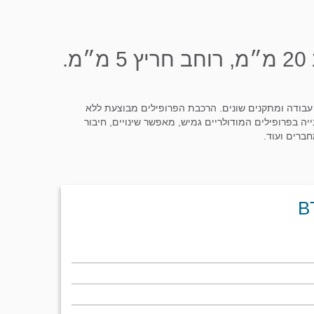
פרופיל מודולרי מסגסוגת אלומיניום T5-6063 גובה 20 מ״מ, רוחב 20 מ״מ, רוחב חריץ 5 מ״מ.
ות עבודה ומתקנים שונים. הרכבת הפרופילים מבוצעת ללא
ייה בפרופילים המודולריים גמיש, מאפשר שינויים, חיבור
חברים ועוד.