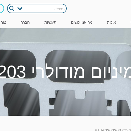
איכות
מה אנו עושים
תעשיות
חברה
צור 
 מודולרי BT-M0200203
BT-M02002