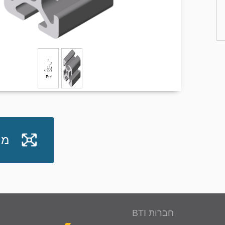
מח
חברות BTI