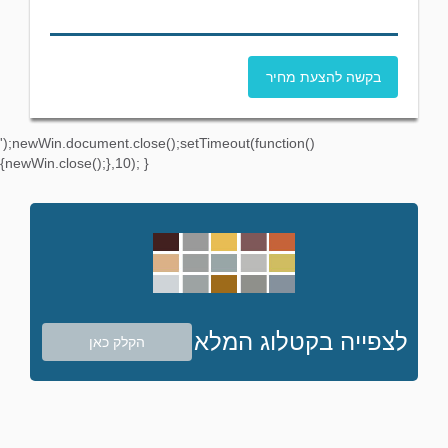
בקשה להצעת מחיר
');newWin.document.close();setTimeout(function()
{newWin.close();},10); }
לצפייה בקטלוג המלא
הקלק כאן