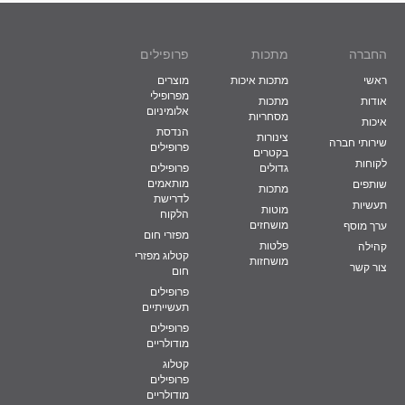
החברה
מתכות
פרופילים
ראשי
מתכות איכות
מוצרים
מפרופילי
אודות
מתכות
אלומיניום
מסחריות
איכות
הנדסת
צינורות
שירותי חברה
פרופילים
בקטרים
לקוחות
גדולים
פרופילים
מותאמים
שותפים
מתכות
לדרישת
תעשיות
מוטות
הלקוח
מושחזים
ערך מוסף
מפזרי חום
פלטות
קהילה
קטלוג מפזרי
מושחזות
צור קשר
חום
פרופילים
תעשייתיים
פרופילים
מודולריים
קטלוג
פרופילים
מודולריים