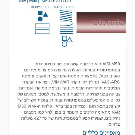
פלדת כלים M50
| חוטים | מוטות |
סרטים | פלטות ופחים | צינורות
AISI M50 היא תרכובת קשה עם כוח דחיסה גדול
בטמפרטורות גבוהות. הפלדה מיוצרת כמוצר מומס עם
ואקום כפול, באמצעות המסת אינדוקציית ואקום והמסת
VAC-ARC. תהליך זה, הקרוי VIM-VAR, יוצר את הבקרה
המיטבית וההדירות הכימית, ניקיון ברמת המיקרו ועמידות
גבוהה בפני שחיקה. תרכובת זו משמשת למסבי מנועים של
כלי טיס המופעלים בטמפרטורת גבוהות. בזכות השילוב של
קשיות בתנאי חום ועמידות בפני בלאי, פלדת ה-M50 VIM-
VAR מתאימה לרכיבים העומדים בפני לחץ כמו מסבים
והילוכים, שנועדו לפעול בטמפרטורות של עד 427 מעלות
צלזיוס.
מאפיינים כלליים