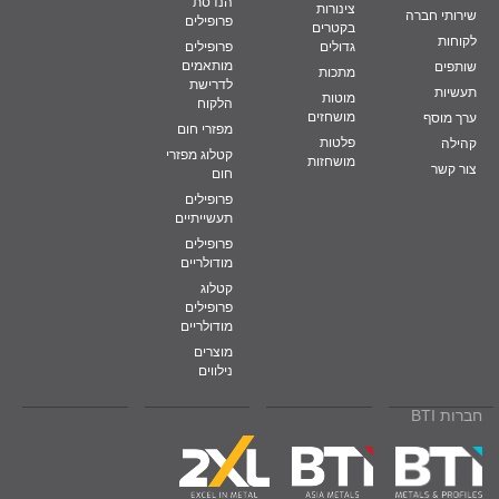
הנדסת
צינורות
שירותי חברה
פרופילים
בקטרים
לקוחות
גדולים
פרופילים
מותאמים
שותפים
מתכות
לדרישת
תעשיות
מוטות
הלקוח
מושחזים
ערך מוסף
מפזרי חום
פלטות
קהילה
קטלוג מפזרי
מושחזות
צור קשר
חום
פרופילים
תעשייתיים
פרופילים
מודולריים
קטלוג
פרופילים
מודולריים
מוצרים
נילווים
חברות BTI