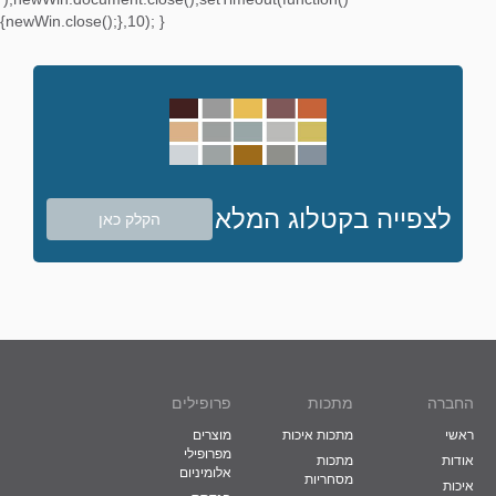
{newWin.close();},10); }
לצפייה בקטלוג המלא
הקלק כאן
החברה
מתכות
פרופילים
ראשי
מתכות איכות
מוצרים
מפרופילי
אודות
מתכות
אלומיניום
מסחריות
איכות