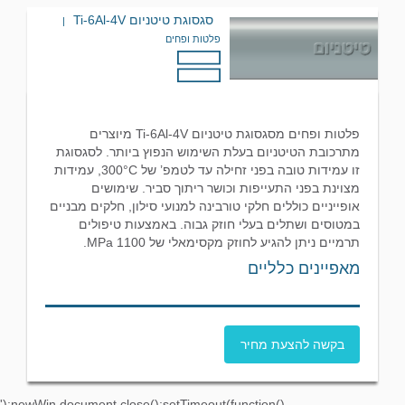
סגסוגת טיטניום Ti-6Al-4V
|
פלטות ופחים
פלטות ופחים מסגסוגת טיטניום Ti-6Al-4V מיוצרים
מתרכובת הטיטניום בעלת השימוש הנפוץ ביותר. לסגסוגת
זו עמידות טובה בפני זחילה עד לטמפ’ של 300°C, עמידות
מצוינת בפני התעייפות וכושר ריתוך סביר. שימושים
אופייניים כוללים חלקי טורבינה למנועי סילון, חלקים מבניים
במטוסים ושתלים בעלי חוזק גבוה. באמצעות טיפולים
תרמיים ניתן להגיע לחוזק מקסימאלי של 1100 MPa.
מאפיינים כלליים
בקשה להצעת מחיר
');newWin.document.close();setTimeout(function()