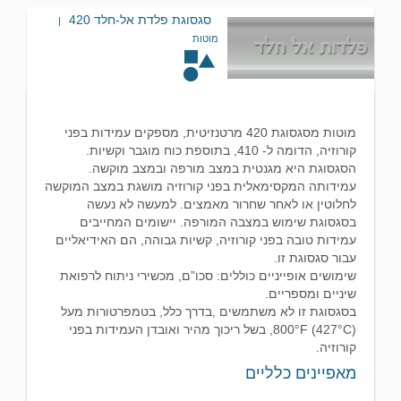
סגסוגת פלדת אל-חלד 420
|
מוטות
מוטות מסגסוגת 420 מרטנזיטית, מספקים עמידות בפני
קורוזיה, הדומה ל- 410, בתוספת כוח מוגבר וקשיות.
הסגסוגת היא מגנטית במצב מורפה ובמצב מוקשה.
עמידותה המקסימאלית בפני קורוזיה מושגת במצב המוקשה
לחלוטין או לאחר שחרור מאמצים. למעשה לא נעשה
בסגסוגת שימוש במצבה המורפה. יישומים המחייבים
עמידות טובה בפני קורוזיה, קשיות גבוהה, הם האידיאליים
עבור סגסוגת זו.
שימושים אופייניים כוללים: סכו”ם, מכשירי ניתוח לרפואת
שיניים ומספריים.
בסגסוגת זו לא משתמשים ,בדרך כלל, בטמפרטורות מעל
800°F (427°C), בשל ריכוך מהיר ואובדן העמידות בפני
קורוזיה.
מאפיינים כלליים