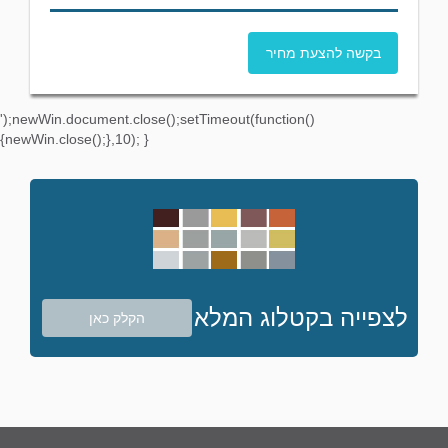
בקשה להצעת מחיר
');newWin.document.close();setTimeout(function()
{newWin.close();},10); }
לצפייה בקטלוג המלא
הקלק כאן