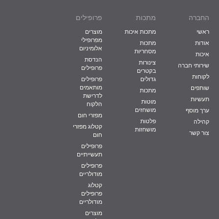
החברה
מתכות
פרופילים
ראשי
מתכות איכות
מוצרים
מפרופילי
אודות
מתכות
אלומיניום
מסחריות
איכות
הנדסת
צינורות
שירותי חברה
פרופילים
בקטרים
לקוחות
גדולים
פרופילים
מותאמים
שותפים
מתכות
לדרישת
תעשיות
מוטות
הלקוח
מושחזים
ערך מוסף
מפזרי חום
פלטות
קהילה
קטלוג מפזרי
מושחזות
צור קשר
חום
פרופילים
תעשייתיים
פרופילים
מודולריים
קטלוג
פרופילים
מודולריים
מוצרים