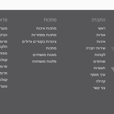
החברה
מתכות
פרופ
ראשי
מתכות איכות
מוצרי
אודות
מתכות מסחריות
הנדסת
איכות
צינורות בקטרים גדולים
פרופי
הלקו
שירותי חברה
מתכות
מפזרי
לקוחות
מוטות מושחזים
קטלוג
שותפים
פלטות מושחזות
פרופי
תעשיות
פרופי
ערך מוסף
קטלוג
קהילה
מוצרי
צור קשר