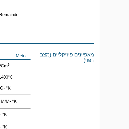
Remainder
מאפיינים פיזיקליים (מצב
Metric
רפוי)
3
G/cm
1400°C
KG- °K
o M/m- °K
- °K
- °K