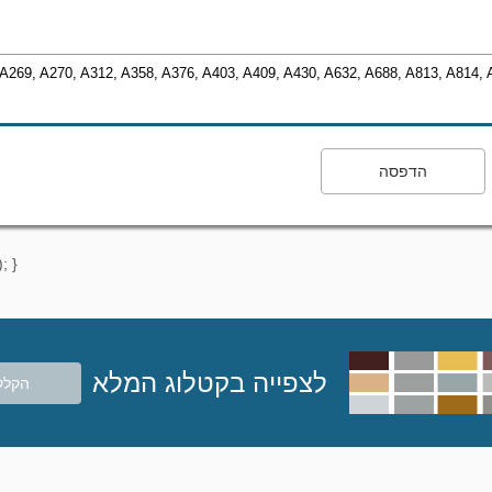
A269, A270, A312, A358, A376, A403, A409, A430, A632, A688, A813, A814, 
הדפסה
; }
לצפייה בקטלוג המלא
הקלק