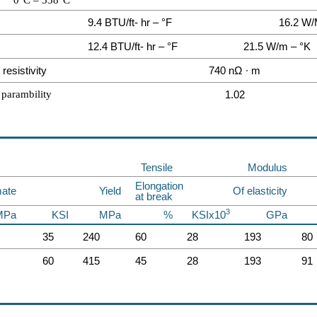
0°C – 538°C
9.4 BTU/ft- hr – °F
16.2 W/
12.4 BTU/ft- hr – °F
21.5 W/m – °K
 resistivity
740 nΩ ∙ m
parambility
1.02
Tensile
Modulus
Elongation
mate
Yield
Of elasticity
at break
3
MPa
KSI
MPa
%
KSIx10
GPa
35
240
60
28
193
80
60
415
45
28
193
91