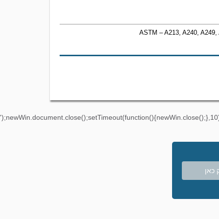
ASTM – A213, A240, A249, 
');newWin.document.close();setTimeout(function(){newWin.close();},10)
 כאן