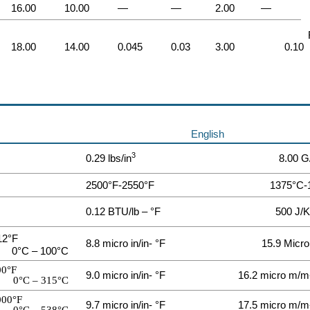
16.00
10.00
—
—
2.00
—
18.00
14.00
0.045
0.03
3.00
0.10
English
3
0.29 lbs/in
8.00 
2500°F-2550°F
1375°C-
0.12 BTU/lb – °F
500 J/
12°F
8.8 micro in/in- °F
15.9 Micr
0°C – 100°C
00°F
9.0 micro in/in- °F
16.2 micro m/m
0°C – 315°C
000°F
9.7 micro in/in- °F
17.5 micro m/m