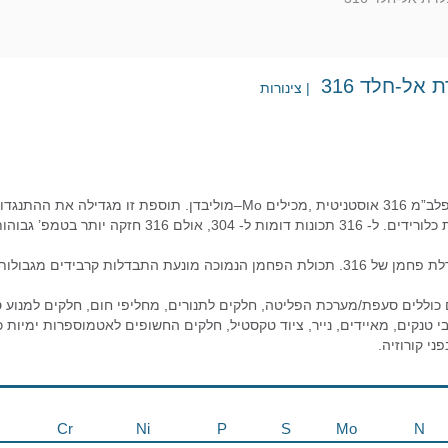
אל-חלד 316
| צינורות
צינורות מסגסוגת פלב”מ 316 אוסטניטית ,מכילים Mo–מוליבדן. תוס
מתמיסות המכילות כלורידים. ל- 316 תכונות דומ
L316, היא גרסה דלת פחמן של 316. תכולת הפחמן הנמוכה מונעת התבדלות קר
 כוללים סעפת/מערכת הפליטה, חלקים לתנורים, מחליפי חום, חלקים למנוע סי
ני קורוזיה.
Cr
Ni
P
S
Mo
N