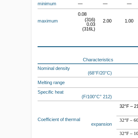
minimum
—
—
—
0.08
(316)
maximum
2.00
1.00
0.03
(316L)
Characteristics
Nominal density
(68°F/20°C)
Melting range
Specific heat
(212 °F/100°C)
32°F – 2
Coefficient of thermal
32°F – 6
expansion
32°F – 1