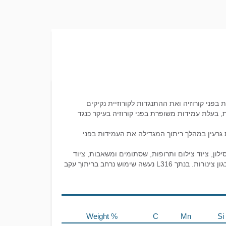
פת זו מגדילה את ההתנגדות בפני קורוזיה ואת ההתנגדות לקורוזיית נקיקים
ות ל- 304, אולם 316 חזקה יותר בטמפ’ גבוהות, בעלת עמידות משופרת בפני קורוזיה בעיקר כנגד
בידים מגבולות גרעין במהלך ריתוך המגדילה את העמידות בפני
לון, ציוד צילום ותרופות, שסתומים ומשאבות, ציוד
כימי, מעכלים, רכיבי טנקים, מאיידים, נייר, ציוד טקסטיל, חלקים החשופים לאטמוספרות ימיות כגון צינורות. בנתך L316 נעשה שימוש נרחב בריתוך עקב
Weight %
C
Mn
Si