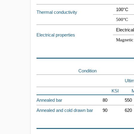
100°C
Thermal conductivity
500°C
Electrical
Electrical properties
Magnetic 
Condition
Ulti
KSI
Annealed bar
80
550
Annealed and cold drawn bar
90
620