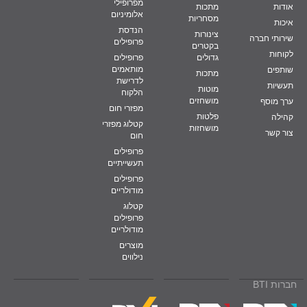
מפרופילי
אודות
מתכות
אלומיניום
מסחריות
איכות
הנדסת
צינורות
שירותי חברה
פרופילים
בקטרים
לקוחות
גדולים
פרופילים
מותאמים
שותפים
מתכות
לדרישת
תעשיות
מוטות
הלקוח
מושחזים
ערך מוסף
מפזרי חום
פלטות
קהילה
קטלוג מפזרי
מושחזות
צור קשר
חום
פרופילים
תעשייתיים
פרופילים
מודולריים
קטלוג
פרופילים
מודולריים
מוצרים
נילווים
חברות BTI