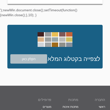
');newWin.document.close();setTimeout(function()
{newWin.close();},10); }
לצפייה בקטלוג המלא
הקלק כאן
החברה
מתכות
פרופילים
ראשי
מתכות איכות
מוצרים