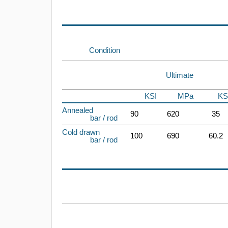
Condition
Ultimate
KSI
MPa
KS
Annealed
90
620
35
bar / rod
Cold drawn
100
690
60.2
bar / rod