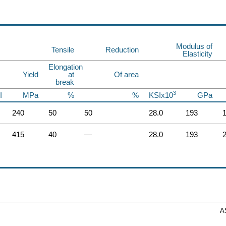
Modulus of
Tensile
Reduction
Elasticity
Elongation
Yield
at
Of area
break
3
I
MPa
%
%
KSIx10
GPa
240
50
50
28.0
193
415
40
—
28.0
193
A