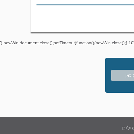
');newWin.document.close();setTimeout(function(){newWin.close();},10)
 כאן
ילים