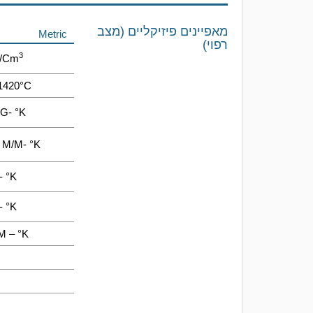
מאפיינים פיזיקליים (מצב
Metric
רפוי)
3
G/cm
1420°C
KG- °K
o M/m- °K
- °K
- °K
m – °K