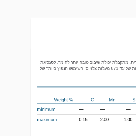
ים משינוי הרכבי של 303. בהחלפת סלניום בגופרית, מתקבלת יכולת שיבוב טובה יותר לחומר. לסגסוגת
זו יש מידת חוזק טובה, עמידות לקורוזיה, ויכולת שיבוב טובה. היא עמידה בפני קילוף בטמפרטורות של עד 871 מעלות צלזיוס. השימוש הנפוץ ביותר של
Weight %
C
Mn
S
minimum
—
—
—
maximum
0.15
2.00
1.00