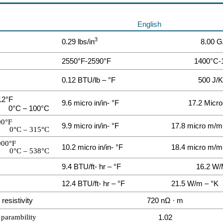
English
3
0.29 lbs/in
8.00 
2550°F-2590°F
1400°C-
0.12 BTU/lb – °F
500 J/
12°F
9.6 micro in/in- °F
17.2 Micr
0°C – 100°C
00°F
9.9 micro in/in- °F
17.8 micro m/m
0°C – 315°C
000°F
10.2 micro in/in- °F
18.4 micro m/m
0°C – 538°C
9.4 BTU/ft- hr – °F
16.2 W/
12.4 BTU/ft- hr – °F
21.5 W/m – °K
 resistivity
720 nΩ ∙ m
parambility
1.02