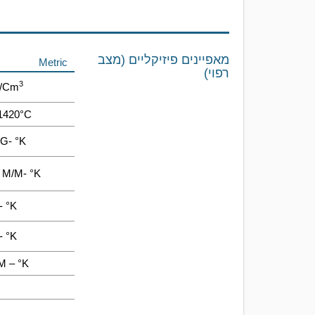
מאפיינים פיזיקליים (מצב
Metric
רפוי)
3
G/cm
1420°C
KG- °K
o M/m- °K
- °K
- °K
m – °K