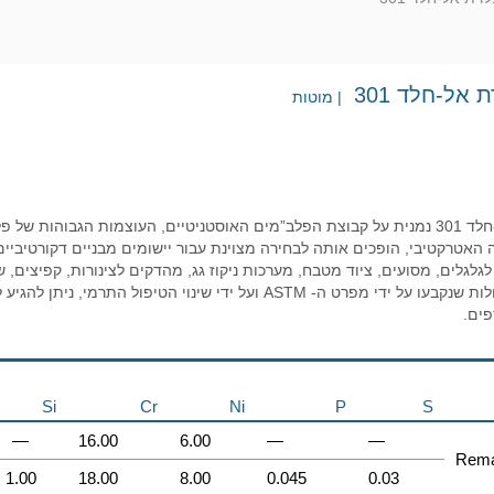
אל-חלד 301
| מוטות
 האטרקטיבי, הופכים אותה לבחירה מצוינת עבור יישומים מבניים דקורטיביים. בי
גלגלים, מסועים, ציוד מטבח, מערכות ניקוז גג, מהדקים לצינורות, קפיצים, של
ההרכב הכימי בגבולות שנקבעו על ידי מפרט ה- ASTM ועל ידי שינ
פים.
Si
Cr
Ni
P
S
—
16.00
6.00
—
—
Rema
1.00
18.00
8.00
0.045
0.03