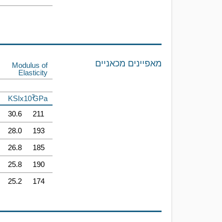
מאפיינים מכאניים
Modulus of
Elasticity
3
KSIx10
GPa
30.6
211
28.0
193
26.8
185
25.8
190
25.2
174