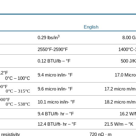
English
3
0.29 lbs/in
8.00 
2550°F-2590°F
1400°C-
0.12 BTU/lb – °F
500 J/
12°F
9.4 micro in/in- °F
17.0 Micr
0°C – 100°C
00°F
9.6 micro in/in- °F
17.2 micro m/m
0°C – 315°C
000°F
10.1 micro in/in- °F
18.2 micro m/m
0°C – 538°C
9.4 BTU/ft- hr – °F
16.2 W/
12.4 BTU/ft- hr – °F
21.5 W/m – °K
 resistivity
720 nΩ ∙ m