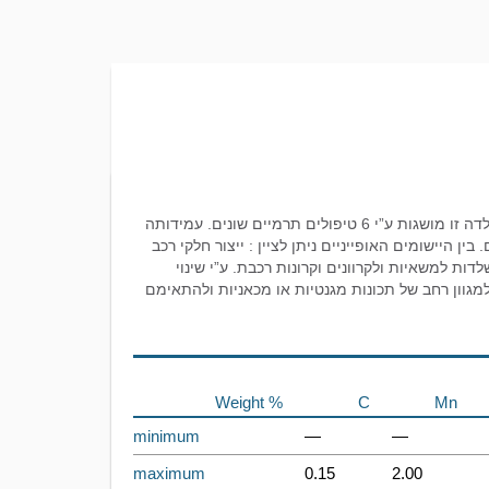
סגסוגת פלדת אל-חלד 301 נמנית על קבוצת הפלב”מים האוסטניטיים, העוצמות הגבוהות של פלדה זו מושגות ע”י 6 טיפולים תרמיים שונים. עמידותה
ן היישומים האופייניים ניתן לציין : ייצור חלקי רכב
דות למשאיות ולקרוונים וקרונות רכבת. ע”י שינוי
וי הטיפול התרמי, ניתן להגיע למגוון רחב של תכונות מגנטיות או מכאניות ולהתאימם
Weight %
C
Mn
minimum
—
—
maximum
0.15
2.00