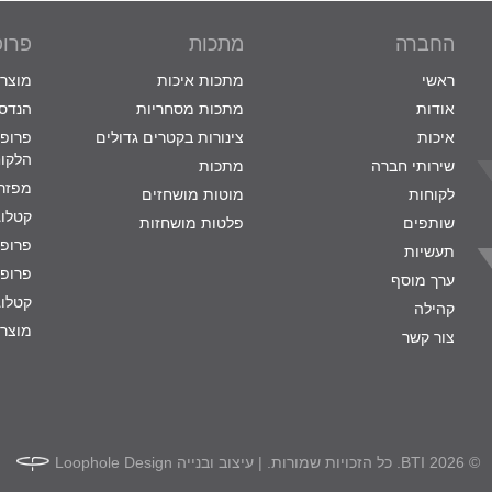
החברה
מתכות
פרופ
ראשי
מתכות איכות
מוצרי
אודות
מתכות מסחריות
הנדסת
איכות
צינורות בקטרים גדולים
פרופי
הלקו
שירותי חברה
מתכות
מפזרי
לקוחות
מוטות מושחזים
קטלוג
שותפים
פלטות מושחזות
פרופי
תעשיות
פרופי
ערך מוסף
קטלוג
קהילה
מוצרי
צור קשר
© 2026 BTI. כל הזכויות שמורות. | עיצוב ובנייה
Loophole Design