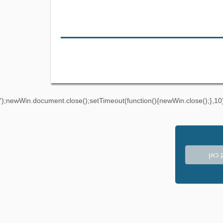
');newWin.document.close();setTimeout(function(){newWin.close();},10)
 כאן