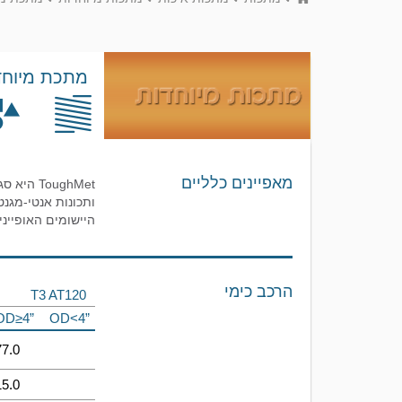
מתכת מיוחדת hMet
מאפיינים כלליים
ToughMet
היישומים האופייני
הרכב כימי
T3 AT120
OD≥4”
OD<4”
77.0
15.0