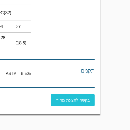
≥C(32)
≥4
≥7
128
(18.5)
תקנים
ASTM – B-505
בקשה להצעת מחיר