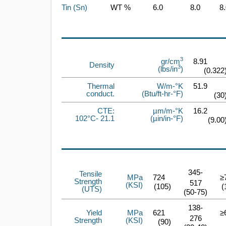
Tin (Sn)
WT %
6.0
8.0
8
3
gr/cm
8.91
Density
3
)
(lbs/in
(0.3
Thermal
W/m-°K
51.9
conduct.
(Btu/ft-hr-°F)
(3
CTE:
µm/m-°K
16.2
21.1 -102°C
(µin/in-°F)
(9.
345-
Tensile
MPa
724
≥
Strength
517
(KSI)
(105)
(UTS)
(50-75)
138-
Yield
MPa
621
≥
276
Strength
(KSI)
(90)