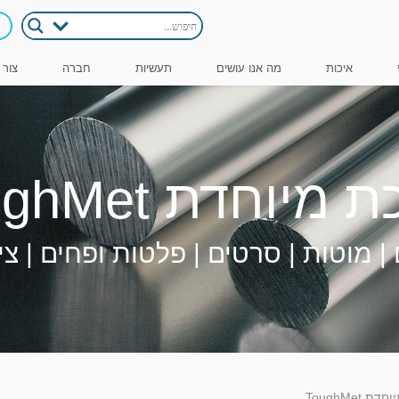
איכות
מה אנו עושים
תעשיות
חברה
צור 
יוחדת ToughMet
| מוטות | סרטים | פלטות ופחים | צי
 ToughMet