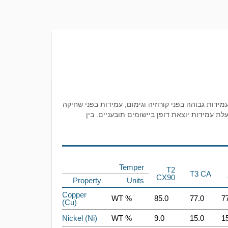
ם: עמידות גבוהה בפני קורוזיה וגימום, עמידות בפני שחיקה
טי-מגנטיות. הסגסוגת זמינה בצורות רבות של יציקה מתמשכת (continuous-cast) ובעלת עמידות יוצאת דופן ביישומים תובעניים. בין
Temper
T2
T3 CA
CX90
Property
Units
Copper
WT %
85.0
77.0
7
(Cu)
Nickel (Ni)
WT %
9.0
15.0
1