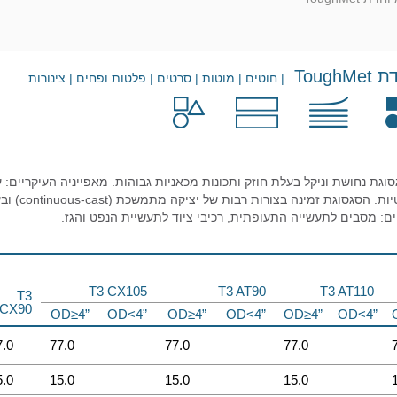
Toug
| חוטים | מוטות | סרטים | פלטות ופחים | צינורות
 היא סגסוגת נחושת וניקל בעלת חוזק ותכונות מכאניות גבוהות. מאפייניה העיקריי
ותכונות אנ
ים: מסבים לתעשייה התעופתית, רכיבי ציוד לתעשיית הנפט והגז.
T3 CX105
T3 AT90
T3 AT110
T3
CX90
OD≥4”
OD<4”
OD≥4”
OD<4”
OD≥4”
OD<4”
7.0
77.0
77.0
77.0
5.0
15.0
15.0
15.0