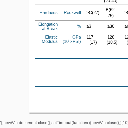
(20-40)
B(62-
Hardness
Rockwell
≥C(27)
≥
75)
Elongation
%
≥3
≥30
≥
at Break
Elastic
GPa
117
128
1
6
Modulus
xPSI)
(10
(17)
(18.5)
');newWin.document.close();setTimeout(function(){newWin.close();},10)