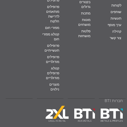
פרופילים
בקטרים
לקוחות
גדולים
פרופילים
מותאמים
שותפים
מתכות
לדרישת
תעשיות
מוטות
הלקוח
מושחזים
ערך מוסף
מפזרי חום
פלטות
קהילה
קטלוג מפזרי
מושחזות
צור קשר
חום
פרופילים
תעשייתיים
פרופילים
מודולריים
קטלוג
פרופילים
מודולריים
מוצרים
נילווים
חברות BTI