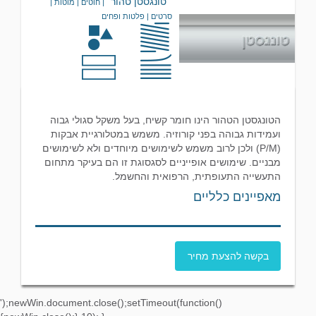
טונגסטן טהור
| חוטים | מוטות |
סרטים | פלטות ופחים
הטונגסטן הטהור הינו חומר קשיח, בעל משקל סגולי גבוה
ועמידות גבוהה בפני קורוזיה. משמש במטלורגיית אבקות
(P/M) ולכן לרוב משמש לשימושים מיוחדים ולא לשימושים
מבניים. שימושים אופייניים לסגסוגת זו הם בעיקר מתחום
התעשייה התעופתית, הרפואית והחשמל.
מאפיינים כלליים
בקשה להצעת מחיר
');newWin.document.close();setTimeout(function()