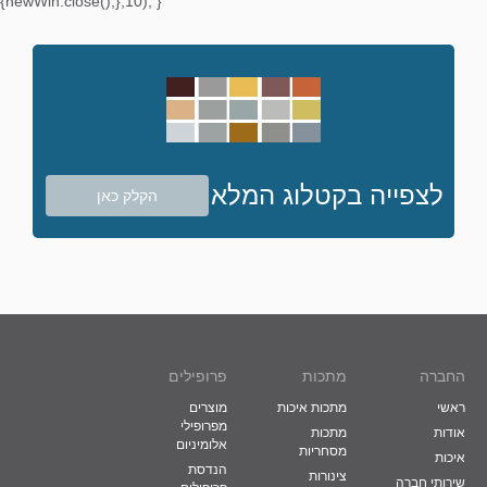
{newWin.close();},10); }
לצפייה בקטלוג המלא
הקלק כאן
החברה
מתכות
פרופילים
ראשי
מתכות איכות
מוצרים
מפרופילי
אודות
מתכות
אלומיניום
מסחריות
איכות
הנדסת
צינורות
שירותי חברה