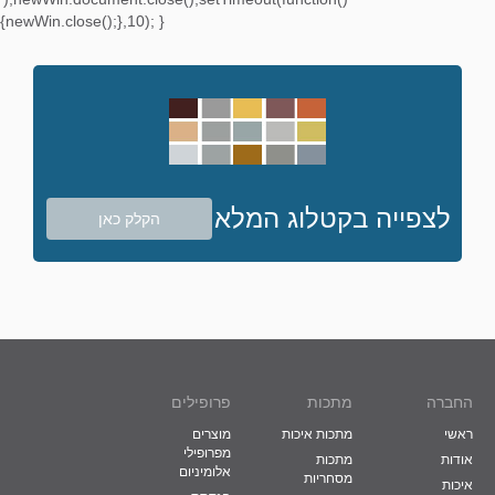
{newWin.close();},10); }
לצפייה בקטלוג המלא
הקלק כאן
החברה
מתכות
פרופילים
ראשי
מתכות איכות
מוצרים
מפרופילי
אודות
מתכות
אלומיניום
מסחריות
איכות