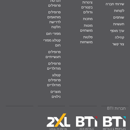
הנדסת
צינורות
שירותי חברה
פרופילים
בקטרים
לקוחות
גדולים
פרופילים
מותאמים
שותפים
מתכות
לדרישת
תעשיות
מוטות
הלקוח
מושחזים
ערך מוסף
מפזרי חום
פלטות
קהילה
קטלוג מפזרי
מושחזות
צור קשר
חום
פרופילים
תעשייתיים
פרופילים
מודולריים
קטלוג
פרופילים
מודולריים
מוצרים
נילווים
חברות BTI