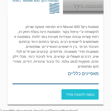
סגסוגת ניקל Monel 400
| חוטים
סגסוגת ניקל Monel 400 היא תמיסה מוצקה שניתן
להקשותה ע”י טיפול בקור. הסגסוגת הינה בעלת חוזק רב,
רמת קשיות גבוהה ועמידות מצוינת בפני לחות. בסגסוגת זו
משתמשים ליישומים רבים ,בעיקר בתחום הימי ובתחום
העיבוד הכימי. בין היישומים האופייניים: שסתומים,
משאבות ופירי משאבות, מדחפים, קיבועים ואביזרים לכלי
שיט, רכיבים חשמליים, קפיצים, ציוד לעיבוד כימי, מכלי דלק
ומים, מזקקות לנפט גולמי, כלי עיבוד וצינורות, דודים, ממירי
חום ומחממים.
מאפיינים כלליים
בקשה להצעת מחיר
');newWin.document.close();setTimeout(function()