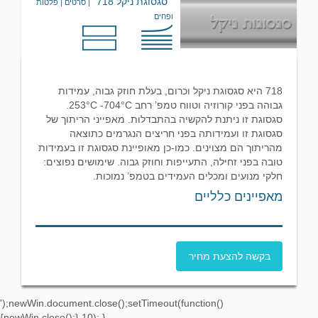
סגסוגת ניקל 718
| סרטים | פלטות
ופחים
718 היא סגסוגת ניקל וכרום, בעלת חוזק גבוה, עמידות
גבוהה בפני קורוזיה וטווח טמפ’ רחב 253°C -704°C.
סגסוגת זו ניתנת להקשיה בהתבדלות. מאפייני הריתוך של
סגסוגת זו ועמידותה בפני חריצים הנגרמים כתוצאה
מהריתוך הם מצוינים. כמו-כן מאופיינת סגסוגת זו בעמידות
טובה בפני זחילה, התעייפות וחוזק גבוה. שימושים נפוצים:
חלקי מנועים ומכלים העמידים בטמפ’ נמוכות.
מאפיינים כלליים
בקשה להצעת מחיר
');newWin.document.close();setTimeout(function()
{newWin.close();},10); }