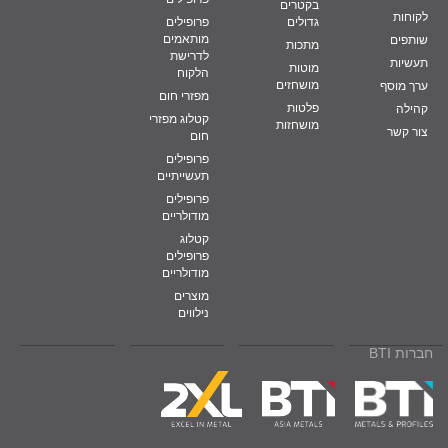
בקטרים
לקוחות
גדולים
פרופילים
מותאמים
שותפים
מתכות
לדרישת
תעשיות
מוטות
הלקוח
מושחזים
ערך מוסף
מפזרי חום
פלטות
קהילה
קטלוג מפזרי
מושחזות
צור קשר
חום
פרופילים
תעשייתיים
פרופילים
מודולריים
קטלוג
פרופילים
מודולריים
מוצרים
נילווים
חברות BTI