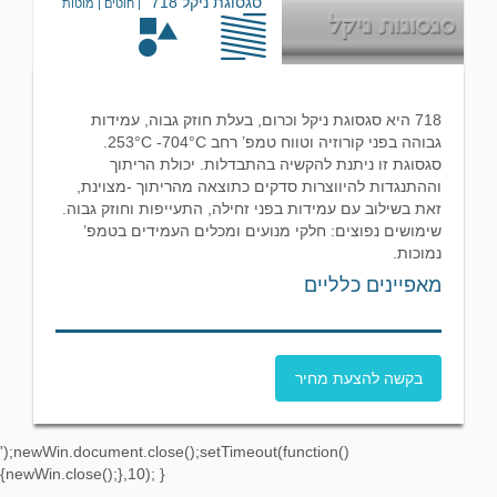
סגסוגת ניקל 718
| חוטים | מוטות
718 היא סגסוגת ניקל וכרום, בעלת חוזק גבוה, עמידות
גבוהה בפני קורוזיה וטווח טמפ’ רחב 253°C -704°C.
סגסוגת זו ניתנת להקשיה בהתבדלות. יכולת הריתוך
וההתנגדות להיווצרות סדקים כתוצאה מהריתוך -מצוינת,
זאת בשילוב עם עמידות בפני זחילה, התעייפות וחוזק גבוה.
שימושים נפוצים: חלקי מנועים ומכלים העמידים בטמפ’
נמוכות.
מאפיינים כלליים
בקשה להצעת מחיר
');newWin.document.close();setTimeout(function()
{newWin.close();},10); }