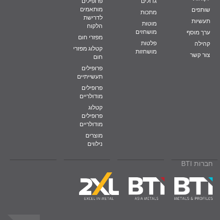
גדולים
פרופילים
מותאמים
שותפים
מתכות
לדרישת
תעשיות
מוטות
הלקוח
מושחזים
ערך מוסף
מפזרי חום
פלטות
קהילה
קטלוג מפזרי
מושחזות
צור קשר
חום
פרופילים
תעשייתיים
פרופילים
מודולריים
קטלוג
פרופילים
מודולריים
מוצרים
נילווים
חברות BTI