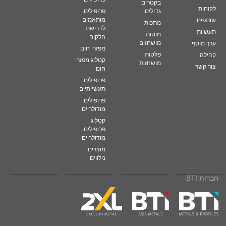
בקטרים
לקוחות
גדולים
פרופילים
מותאמים
שותפים
מתכות
לדרישת
תעשיות
מוטות
הלקוח
מושחזים
ערך מוסף
מפזרי חום
פלטות
קהילה
קטלוג מפזרי
מושחזות
צור קשר
חום
פרופילים
תעשייתיים
פרופילים
מודולריים
קטלוג
פרופילים
מודולריים
מוצרים
נילווים
חברות BTI