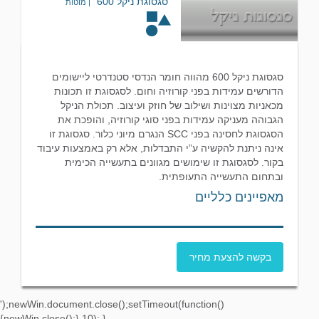
סגסוגת ניקל 600
| מוטות
סגסוגת ניקל 600 מהווה חומר הנדסי סטנדרטי ליישומים
הדורשים עמידות בפני קורוזיה וחום. לסגסוגת זו תכונות
מכאניות מצוינות ושילוב של חוזק ועיצוב. תכולת הניקל
הגבוהה מעניקה עמידות בפני סוגי קורוזיה, והופכת את
הסגסוגת לחסינה בפני SCC הנגרם מיוני כלור. סגסוגת זו
אינה ניתנת להקשיה ע”י התבדלות, אלא רק באמצעות עיבוד
בקור. לסגסוגת זו שימושים מגוונים בתעשייה הכימית
ובתחום התעשייה התעופתית.
מאפיינים כלליים
בקשה להצעת מחיר
');newWin.document.close();setTimeout(function()
{newWin.close();},10); }