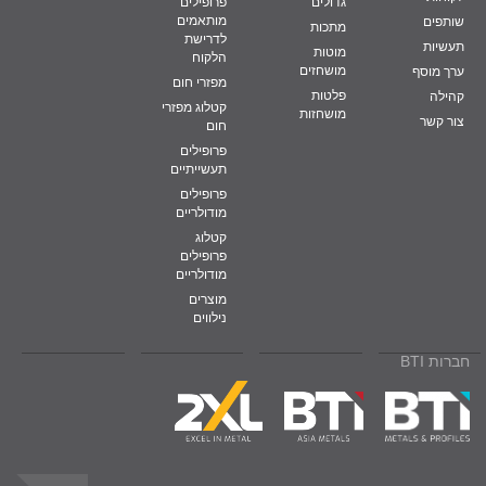
גדולים
פרופילים
מותאמים
שותפים
מתכות
לדרישת
תעשיות
מוטות
הלקוח
מושחזים
ערך מוסף
מפזרי חום
פלטות
קהילה
קטלוג מפזרי
מושחזות
צור קשר
חום
פרופילים
תעשייתיים
פרופילים
מודולריים
קטלוג
פרופילים
מודולריים
מוצרים
נילווים
חברות BTI