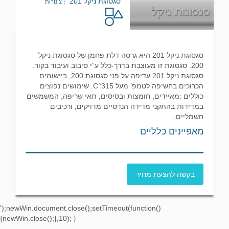
סגסוגת ניקל 201
| צינורות
סגסוגת ניקל 201 היא גרסה דלת פחמן של סגסוגת ניקל
200. סגסוגת זו מעוצבת בדרך-כלל ע”י סיבוב ועיבוד בקור.
סגסוגת ניקל 201 עדיפה על פני סגסוגת 200, ביישומים
הכרוכים בחשיפה לטמפ’ מעל C°315. שימושים נפוצים
כוללים :מאיידים, חומצות ובסיסים, תאי שריפה, המשמשים
במדידות בהתקני מדידה הנדסיים מדויקים, ורכיבים
חשמליים.
מאפיינים כלליים
בקשה להצעת מחיר
');newWin.document.close();setTimeout(function()
{newWin.close();},10); }