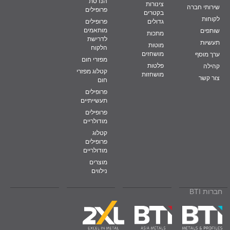
הנדסת
צינורות
שירותי חברה
פרופילים
בקטרים
לקוחות
גדולים
פרופילים
מותאמים
שותפים
מתכות
לדרישת
תעשיות
מוטות
הלקוח
מושחזים
ערך מוסף
מפזרי חום
פלטות
קהילה
קטלוג מפזרי
מושחזות
צור קשר
חום
פרופילים
תעשייתיים
פרופילים
מודולריים
קטלוג
פרופילים
מודולריים
מוצרים
נילווים
חברות BTI