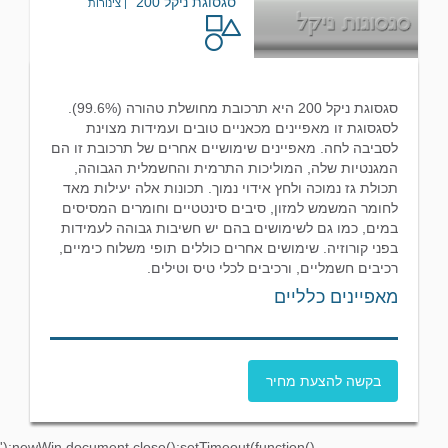
סגסוגת ניקל 200
| צינורות
סגסוגת ניקל 200 היא תרכובת מחושלת טהורה (99.6%).
לסגסוגת זו מאפיינים מכאניים טובים ועמידות מצוינת
לסביבה לחה. מאפיינים שימושיים אחרים של תרכובת זו הם
המגנטיות שלה, המוליכות התרמית והחשמלית הגבוהה,
תכולת גז נמוכה ולחץ אידוי נמוך. תכונות אלה יעילות מאד
לחומר המשמש למזון, סיבים סינטטיים וחומרים המסיסים
במים, כמו גם לשימושים בהם יש חשיבות גבוהה לעמידות
בפני קורוזיה. שימושים אחרים כוללים תופי משלוח כימיים,
רכיבים חשמליים, ורכיבים לכלי טיס וטילים.
מאפיינים כלליים
בקשה להצעת מחיר
');newWin.document.close();setTimeout(function()