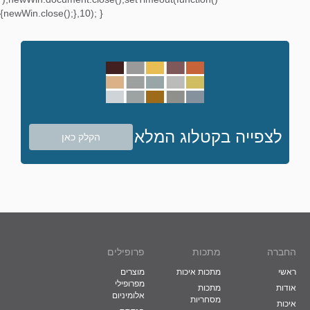
{newWin.close();},10); }
לצפייה בקטלוג המלא
הקלק כאן
החברה
מתכות
פרופילים
ראשי
מתכות איכות
מוצרים
מפרופילי
אודות
מתכות
אלומיניום
מסחריות
איכות