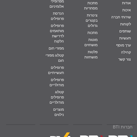
מפרופילי
אודות
מתכות
אלומיניום
מסחריות
איכות
הנדסת
צינורות
שירותי חברה
פרופילים
בקטרים
לקוחות
גדולים
פרופילים
מותאמים
שותפים
מתכות
לדרישת
תעשיות
מוטות
הלקוח
מושחזים
ערך מוסף
מפזרי חום
פלטות
קהילה
קטלוג מפזרי
מושחזות
צור קשר
חום
פרופילים
תעשייתיים
פרופילים
מודולריים
קטלוג
פרופילים
מודולריים
מוצרים
נילווים
חברות BTI