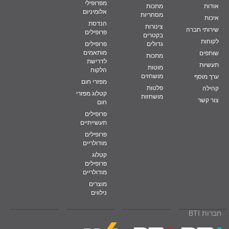
מפרופילי
אודות
מתכות
אלומיניום
מסחריות
איכות
הנדסת
צינורות
שירותי חברה
פרופילים
בקטרים
לקוחות
גדולים
פרופילים
מותאמים
שותפים
מתכות
לדרישת
תעשיות
מוטות
הלקוח
מושחזים
ערך מוסף
מפזרי חום
פלטות
קהילה
קטלוג מפזרי
מושחזות
צור קשר
חום
פרופילים
תעשייתיים
פרופילים
מודולריים
קטלוג
פרופילים
מודולריים
מוצרים
נילווים
חברות BTI