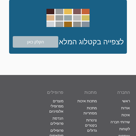
לצפייה בקטלוג המלא
הקלק כאן
החברה
מתכות
פרופילים
ראשי
מתכות איכות
מוצרים
מפרופילי
אודות
מתכות
אלומיניום
מסחריות
איכות
הנדסת
צינורות
שירותי חברה
פרופילים
בקטרים
לקוחות
גדולים
פרופילים
מותאמים