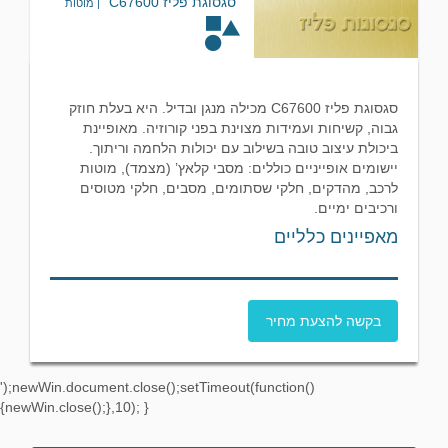
סגסוגת פליז C67600
| מוטות
סגסוגת פליז C67600 מכילה מנגן ובדיל. היא בעלת חוזק
גבוה, קשיחות ועמידות מצוינת בפני קורוזיה. מאופיינת
ביכולת עיצוב טובה בשילוב עם יכולות הלחמה וריתוך.
יישומים אופייניים כוללים: מסבי קלאץ’ (מצמד), מוטות
לרכב, מהדקים, חלקי שסתומים, מסבים, חלקי מטוסים
ורכיבים ימיים.
מאפיינים כלליים
בקשה להצעת מחיר
');newWin.document.close();setTimeout(function()
{newWin.close();},10); }