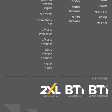
שותפים
מתכות
לדרישת
תעשיות
מוטות
הלקוח
מושחזים
ערך מוסף
מפזרי חום
פלטות
קהילה
קטלוג מפזרי
מושחזות
צור קשר
חום
פרופילים
תעשייתיים
פרופילים
מודולריים
קטלוג
פרופילים
מודולריים
מוצרים
נילווים
חברות BTI