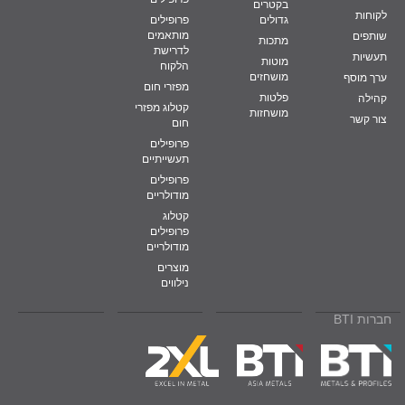
בקטרים
לקוחות
גדולים
פרופילים
מותאמים
שותפים
מתכות
לדרישת
תעשיות
מוטות
הלקוח
מושחזים
ערך מוסף
מפזרי חום
פלטות
קהילה
קטלוג מפזרי
מושחזות
צור קשר
חום
פרופילים
תעשייתיים
פרופילים
מודולריים
קטלוג
פרופילים
מודולריים
מוצרים
נילווים
חברות BTI