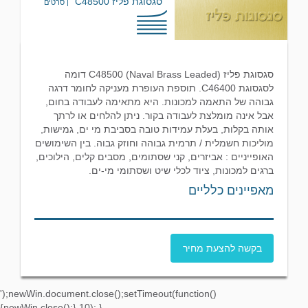
סגסוגת פליז C48500
| סרטים
סגסוגת פליז C48500 (Naval Brass Leaded) דומה
לסגסוגת C46400. תוספת העופרת מעניקה לחומר דרגה
גבוהה של התאמה למכונות. היא מתאימה לעבודה בחום,
אבל אינה מומלצת לעבודה בקור. ניתן להלחים או לרתך
אותה בקלות, בעלת עמידות טובה בסביבת מי ים, גמישות,
מוליכות חשמלית / תרמית גבוהה וחוזק גבוה. בין השימושים
האופייניים : אביזרים, קני שסתומים, מסבים קלים, הילוכים,
ברגים למכונות, ציוד לכלי שיט ושסתומי מי-ים.
מאפיינים כלליים
בקשה להצעת מחיר
');newWin.document.close();setTimeout(function()
{newWin.close();},10); }