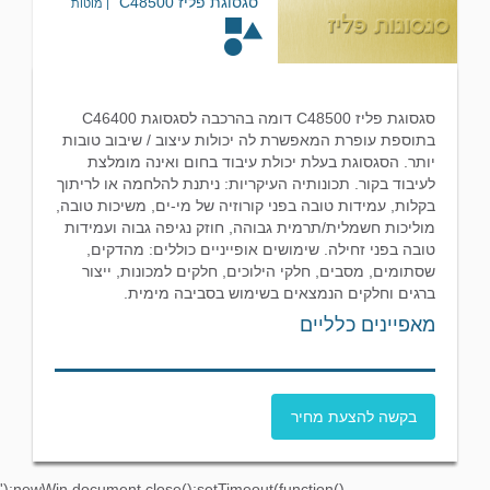
סגסוגת פליז C48500
| מוטות
סגסוגת פליז C48500 דומה בהרכבה לסגסוגת C46400
בתוספת עופרת המאפשרת לה יכולות עיצוב / שיבוב טובות
יותר. הסגסוגת בעלת יכולת עיבוד בחום ואינה מומלצת
לעיבוד בקור. תכונותיה העיקריות: ניתנת להלחמה או לריתוך
בקלות, עמידות טובה בפני קורוזיה של מי-ים, משיכות טובה,
מוליכות חשמלית/תרמית גבוהה, חוזק נגיפה גבוה ועמידות
טובה בפני זחילה. שימושים אופייניים כוללים: מהדקים,
שסתומים, מסבים, חלקי הילוכים, חלקים למכונות, ייצור
ברגים וחלקים הנמצאים בשימוש בסביבה מימית.
מאפיינים כלליים
בקשה להצעת מחיר
');newWin.document.close();setTimeout(function()