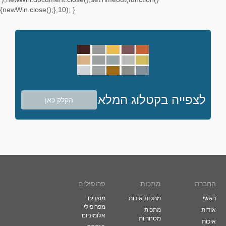
{newWin.close();},10); }
לצפייה בקטלוג המלא
הקלק כאן
החברה
מתכות
פרופילים
ראשי
מתכות איכות
מוצרים
מפרופילי
אודות
מתכות
אלומיניום
מסחריות
איכות