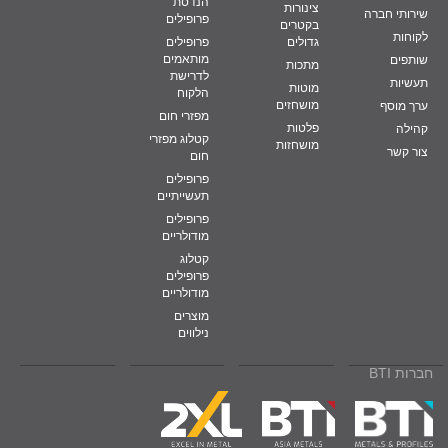
הנדסת
צינורות
שירותי חברה
פרופילים
בקטרים
לקוחות
גדולים
פרופילים
מותאמים
שותפים
מתכות
לדרישת
תעשיות
מוטות
הלקוח
מושחזים
ערך מוסף
מפזרי חום
פלטות
קהילה
קטלוג מפזרי
מושחזות
צור קשר
חום
פרופילים
תעשייתיים
פרופילים
מודולריים
קטלוג
פרופילים
מודולריים
מוצרים
נילווים
חברות BTI