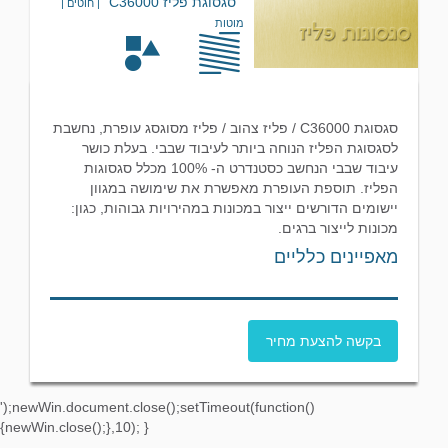
סגסוגת פליז C36000
| חוטים |
מוטות
סגסוגת C36000 / פליז צהוב / פליז מסוגסג עופרת, נחשבת
לסגסוגת הפליז הנוחה ביותר לעיבוד שבבי. בעלת כושר
עיבוד שבבי הנחשב כסטנדרט ה- 100% מכלל סגסוגות
הפליז. תוספת העופרת מאפשרת את שימושה במגוון
יישומים הדורשים ייצור במכונות במהירויות גבוהות, כגון:
מכונות לייצור ברגים.
מאפיינים כלליים
בקשה להצעת מחיר
');newWin.document.close();setTimeout(function()
{newWin.close();},10); }