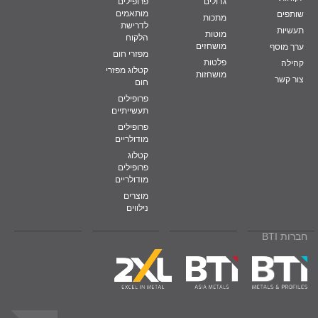
גדולים
פרופילים
מותאמים
שותפים
מתכות
לדרישת
תעשיות
מוטות
הלקוח
מושחזים
ערך מוסף
מפזרי חום
פלטות
קהילה
קטלוג מפזרי
מושחזות
צור קשר
חום
פרופילים
תעשייתיים
פרופילים
מודולריים
קטלוג
פרופילים
מודולריים
מוצרים
נילווים
חברות BTI